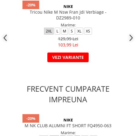
-20%
NIKE
Tricou Nike M Nsw Fran Jdi Verbiage -
DZ2989-010
Marime:
2XL
L
M
S
XL
XS
129,99 Lei
103,99 Lei
VEZI VARIANTE
FRECVENT CUMPARATE
IMPREUNA
-20%
NIKE
M NK CLUB ALUMNI FT SHORT FQ4950-063
Marime: