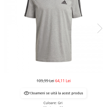
Veste
Pantaloni
Treninguri
Pantaloni scurți
Tricouri
Rochii/Fuste
Veste
Treninguri
Tricouri
Veste
109,99 Lei
64,11 Lei
13
oameni se uită la acest produs
Culoare
:
Gri