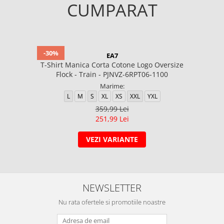
CUMPARAT
-30%
EA7
T-Shirt Manica Corta Cotone Logo Oversize
Flock - Train - PJNVZ-6RPT06-1100
Marime:
L
M
S
XL
XS
XXL
YXL
359,99 Lei
251,99 Lei
VEZI VARIANTE
NEWSLETTER
Nu rata ofertele si promotiile noastre