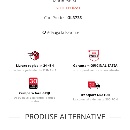
Marimea
:
M
STOC EPUIZAT
Cod Produs:
GL3735
Adauga la Favorite
Livrare rapida in 24-48H
Garantam ORIGINALITATEA
In toate judetele din ROMANIA
Tuturor produselor comercializate.
Cumpara fara GRIJI
Transport GRATUIT
Ai 30 de zile garantie la orice
La comenzile de peste 300 RON
produs.
PRODUSE ALTERNATIVE