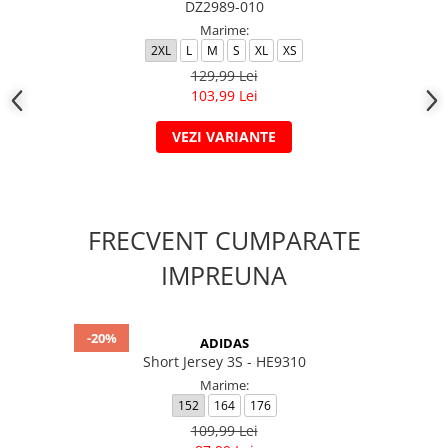
DZ2989-010
Marime:
2XL
L
M
S
XL
XS
129,99 Lei
103,99 Lei
VEZI VARIANTE
FRECVENT CUMPARATE
IMPREUNA
-20%
ADIDAS
Short Jersey 3S - HE9310
Marime:
152
164
176
109,99 Lei