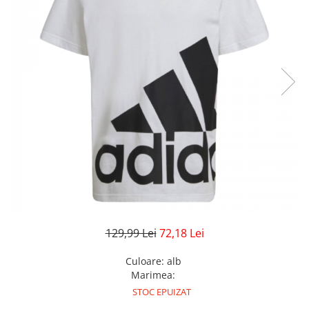
Veste
Pantaloni
Treninguri
Pantaloni scurți
Tricouri
Rochii/Fuste
Veste
Treninguri
Tricouri
Veste
129,99 Lei
72,18 Lei
Culoare
:
alb
Marimea
:
STOC EPUIZAT