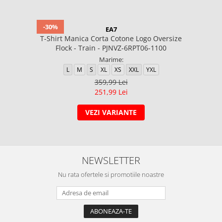
-30%
EA7
T-Shirt Manica Corta Cotone Logo Oversize
Flock - Train - PJNVZ-6RPT06-1100
Marime:
L
M
S
XL
XS
XXL
YXL
359,99 Lei
251,99 Lei
VEZI VARIANTE
NEWSLETTER
Nu rata ofertele si promotiile noastre