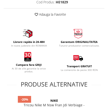
Cod Produs:
HE1829
Adauga la Favorite
Livrare rapida in 24-48H
Garantam ORIGINALITATEA
In toate judetele din ROMANIA
Tuturor produselor comercializate.
Cumpara fara GRIJI
Transport GRATUIT
Ai 30 de zile garantie la orice
La comenzile de peste 300 RON
produs.
PRODUSE ALTERNATIVE
-20%
NIKE
Tricou Nike M Nsw Fran Jdi Verbiage -