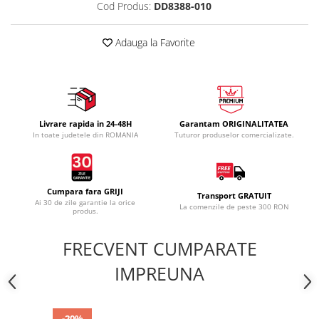
Cod Produs:
DD8388-010
Adauga la Favorite
Livrare rapida in 24-48H
Garantam ORIGINALITATEA
In toate judetele din ROMANIA
Tuturor produselor comercializate.
Cumpara fara GRIJI
Transport GRATUIT
Ai 30 de zile garantie la orice
La comenzile de peste 300 RON
produs.
FRECVENT CUMPARATE
IMPREUNA
-20%