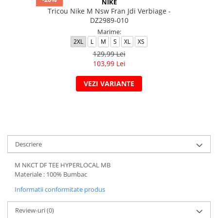
NIKE
Tricou Nike M Nsw Fran Jdi Verbiage -
DZ2989-010
Marime:
2XL
L
M
S
XL
XS
129,99 Lei
103,99 Lei
VEZI VARIANTE
Descriere
M NKCT DF TEE HYPERLOCAL MB
Materiale : 100% Bumbac
Informatii conformitate produs
Review-uri
(0)