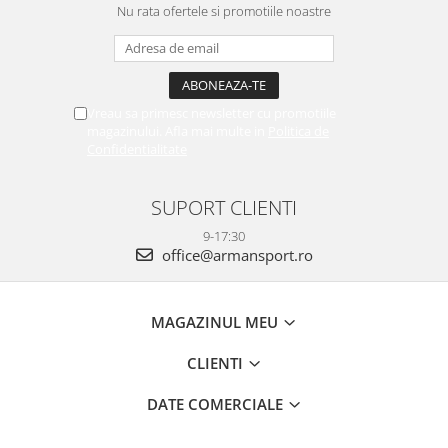
Nu rata ofertele si promotiile noastre
Vreau sa primesc newsletter cu promotiile
magazinului. Afla mai multe in
Politica de
Confidentialitate
SUPORT CLIENTI
9-17:30
office@armansport.ro
MAGAZINUL MEU
CLIENTI
DATE COMERCIALE