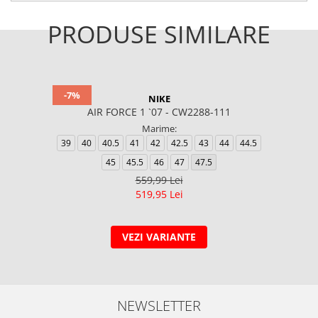
PRODUSE SIMILARE
-7%
NIKE
AIR FORCE 1 `07 - CW2288-111
Marime:
39
40
40.5
41
42
42.5
43
44
44.5
45
45.5
46
47
47.5
559,99 Lei
519,95 Lei
VEZI VARIANTE
NEWSLETTER