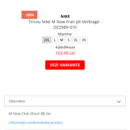
-20%
NIKE
Tricou Nike M Nsw Fran Jdi Verbiage -
DZ2989-010
Marime:
2XL
L
M
S
XL
XS
129,99 Lei
103,99 Lei
VEZI VARIANTE
Descriere
M Nsw Club Short Bb Gx
Informatii conformitate produs