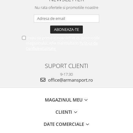
Nu rata ofertele si promotiile noastre
Vreau sa primesc newsletter cu promotiile
magazinului. Afla mai multe in
Politica de
Confidentialitate
SUPORT CLIENTI
9-17:30
office@armansport.ro
MAGAZINUL MEU
CLIENTI
DATE COMERCIALE