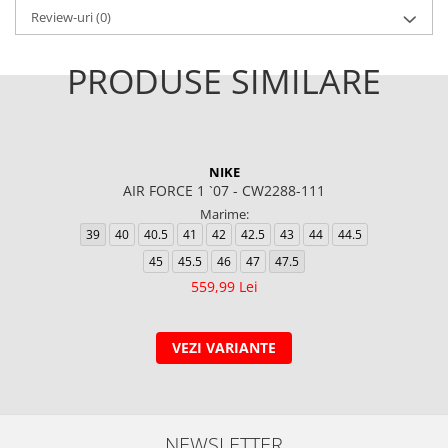
Review-uri
(0)
PRODUSE SIMILARE
NIKE
AIR FORCE 1 `07 - CW2288-111
Marime:
39
40
40.5
41
42
42.5
43
44
44.5
45
45.5
46
47
47.5
559,99 Lei
VEZI VARIANTE
NEWSLETTER