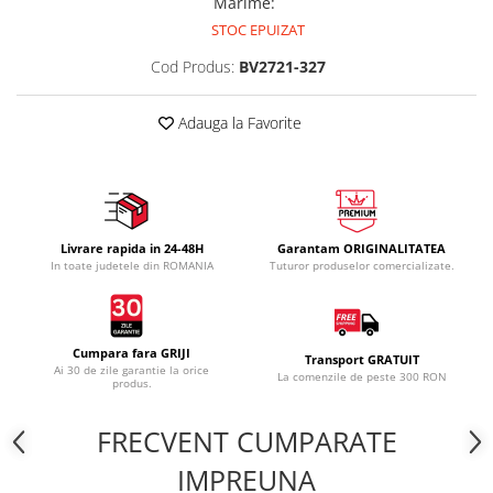
Marime
:
STOC EPUIZAT
Cod Produs:
BV2721-327
Adauga la Favorite
Livrare rapida in 24-48H
Garantam ORIGINALITATEA
In toate judetele din ROMANIA
Tuturor produselor comercializate.
Cumpara fara GRIJI
Transport GRATUIT
Ai 30 de zile garantie la orice
La comenzile de peste 300 RON
produs.
FRECVENT CUMPARATE
IMPREUNA