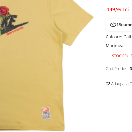
149,99 Lei
20
oamen
Culoare
:
Gal
Marimea
:
STOC EPUI
Cod Produs:
D
Adauga la F