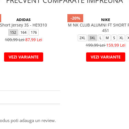
FRECVENT CUMPARATE IMPREUNA
-20%
ADIDAS
NIKE
Short Jersey 3S - HE9310
M NK CLUB ALUMNI FT SHORT 
451
152
164
176
2XL
3XL
L
M
S
XL
109,99 Lei
87,99 Lei
199,99 Lei
159,99 Lei
VEZI VARIANTE
VEZI VARIANTE
produs poti adauga un review.