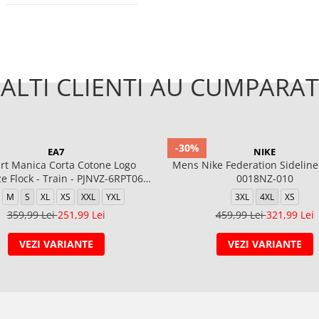
ALTI CLIENTI AU CUMPARAT
-30%
EA7
NIKE
irt Manica Corta Cotone Logo
Mens Nike Federation Sideline 
e Flock - Train - PJNVZ-6RPT06-
0018NZ-010
1100
M
S
XL
XS
XXL
YXL
3XL
4XL
XS
359,99 Lei
251,99 Lei
459,99 Lei
321,99 Lei
VEZI VARIANTE
VEZI VARIANTE