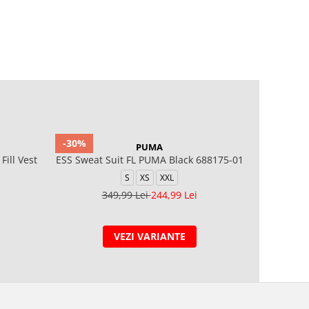
-30%
-30%
PUMA
Fill Vest
ESS Sweat Suit FL PUMA Black 688175-01
T-SH
S
XS
XXL
3X
349,99 Lei
244,99 Lei
3
VEZI VARIANTE