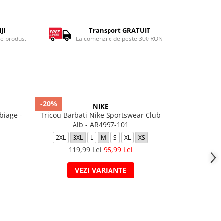
JI
Transport GRATUIT
ce produs.
La comenzile de peste 300 RON
-20%
-20%
NIKE
biage -
Tricou Barbati Nike Sportswear Club
M NSW TEE 
Alb - AR4997-101
2XL
3X
2XL
3XL
L
M
S
XL
XS
119
119,99 Lei
95,99 Lei
VEZI VARIANTE
V