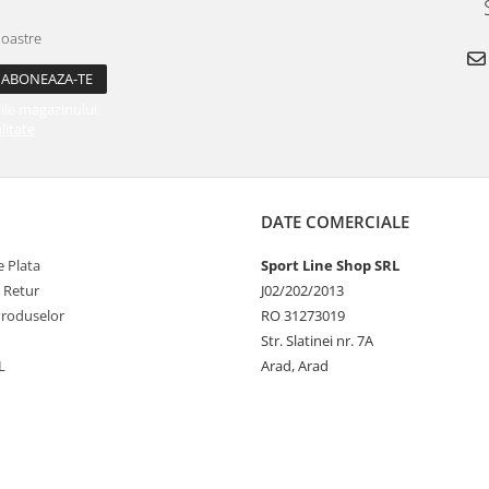
noastre
ile magazinului.
litate
DATE COMERCIALE
 Plata
Sport Line Shop SRL
e Retur
J02/202/2013
Produselor
RO 31273019
Str. Slatinei nr. 7A
L
Arad, Arad