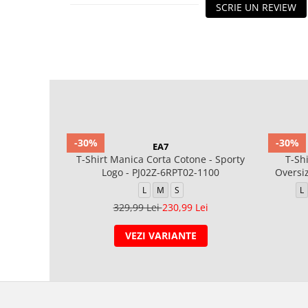
SCRIE UN REVIEW
-30%
-30%
EA7
T-Shirt Manica Corta Cotone - Sporty
T-Sh
Logo - PJ02Z-6RPT02-1100
Oversiz
L
M
S
L
329,99 Lei
230,99 Lei
VEZI VARIANTE