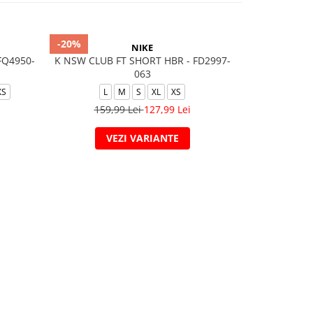
-20%
-20%
NIKE
FQ4950-
K NSW CLUB FT SHORT HBR - FD2997-
M NK CLUB A
063
XS
L
M
S
XL
XS
2XL
159,99 Lei
127,99 Lei
209,
VEZI VARIANTE
V