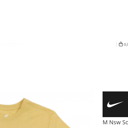
0,
M Nsw So