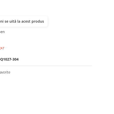
i se uită la acest produs
ben
ZAT
Q1027-304
avorite