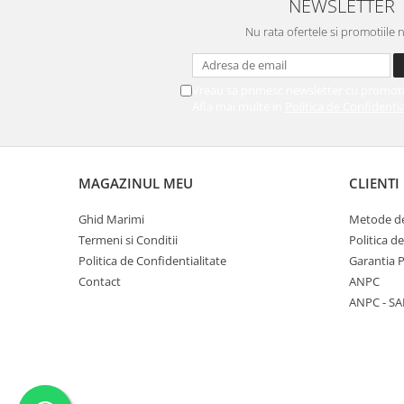
NEWSLETTER
Nu rata ofertele si promotiile 
Vreau sa primesc newsletter cu promoti
Afla mai multe in
Politica de Confidentia
MAGAZINUL MEU
CLIENTI
Ghid Marimi
Metode de
Termeni si Conditii
Politica d
Politica de Confidentialitate
Garantia 
Contact
ANPC
ANPC - SA