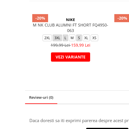
-20%
-20%
NIKE
M NK CLUB ALUMNI FT SHORT FQ4950-
063
2XL
3XL
L
M
S
XL
XS
199,99 Lei
159,99 Lei
VEZI VARIANTE
Review-uri
(0)
Daca doresti sa iti exprimi parerea despre acest 