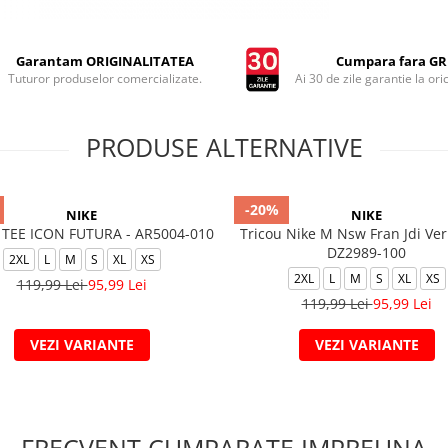
Garantam ORIGINALITATEA
Cumpara fara GRI
Tuturor produselor comercializate.
Ai 30 de zile garantie la ori
PRODUSE ALTERNATIVE
-20%
NIKE
NIKE
TEE ICON FUTURA - AR5004-010
Tricou Nike M Nsw Fran Jdi Ver
DZ2989-100
2XL
L
M
S
XL
XS
2XL
L
M
S
XL
XS
119,99 Lei
95,99 Lei
119,99 Lei
95,99 Lei
VEZI VARIANTE
VEZI VARIANTE