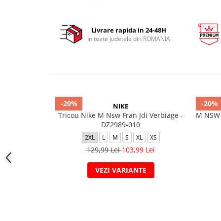
Livrare rapida in 24-48H
In toate judetele din ROMANIA
-20%
-20%
NIKE
Tricou Nike M Nsw Fran Jdi Verbiage -
M NSW 
DZ2989-010
2XL
L
M
S
XL
XS
129,99 Lei
103,99 Lei
VEZI VARIANTE