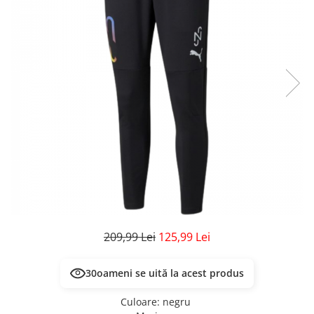
Veste
Pantaloni
Treninguri
Pantaloni scurți
Tricouri
Rochii/Fuste
Veste
Treninguri
Tricouri
Veste
209,99 Lei
125,99 Lei
30
oameni se uită la acest produs
Culoare
:
negru