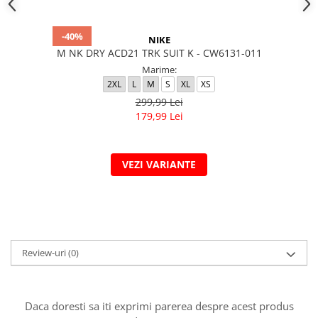
-40%
NIKE
M NK DRY ACD21 TRK SUIT K - CW6131-011
Marime:
2XL
L
M
S
XL
XS
299,99 Lei
179,99 Lei
VEZI VARIANTE
Review-uri
(0)
Daca doresti sa iti exprimi parerea despre acest produs