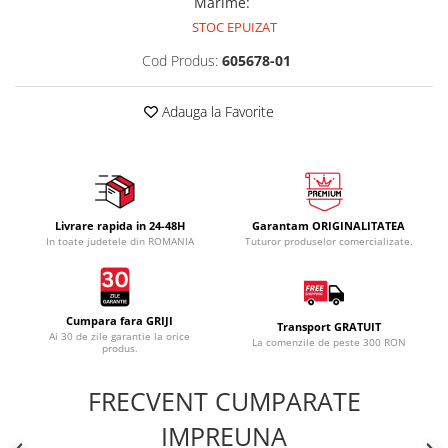
Marime
:
STOC EPUIZAT
Cod Produs:
605678-01
Adauga la Favorite
Livrare rapida in 24-48H
Garantam ORIGINALITATEA
In toate judetele din ROMANIA
Tuturor produselor comercializate.
Cumpara fara GRIJI
Transport GRATUIT
Ai 30 de zile garantie la orice
La comenzile de peste 300 RON
produs.
FRECVENT CUMPARATE
IMPREUNA