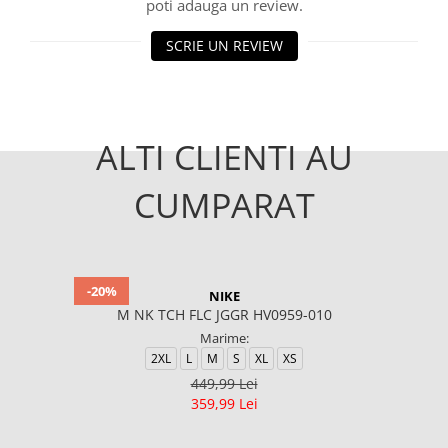
poti adauga un review.
SCRIE UN REVIEW
ALTI CLIENTI AU
CUMPARAT
-20%
NIKE
M NK TCH FLC JGGR HV0959-010
Marime:
2XL
L
M
S
XL
XS
449,99 Lei
359,99 Lei