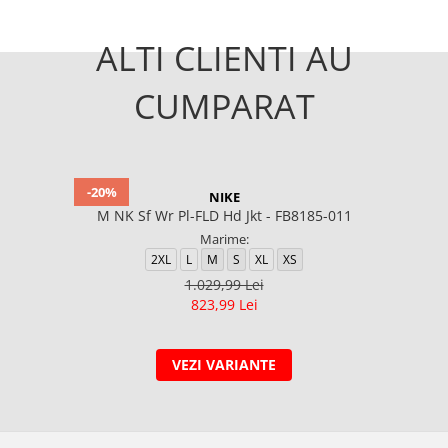
ALTI CLIENTI AU
CUMPARAT
-20%
NIKE
M NK Sf Wr Pl-FLD Hd Jkt - FB8185-011
Marime:
2XL
L
M
S
XL
XS
1.029,99 Lei
823,99 Lei
VEZI VARIANTE