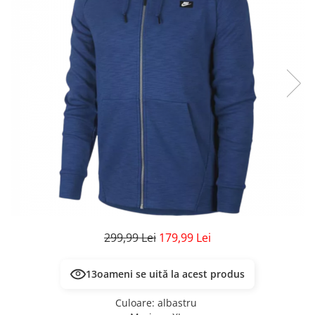
Veste
Pantaloni
Treninguri
Pantaloni scurți
Tricouri
Rochii/Fuste
Veste
Treninguri
Tricouri
Veste
299,99 Lei
179,99 Lei
13
oameni se uită la acest produs
Culoare
:
albastru