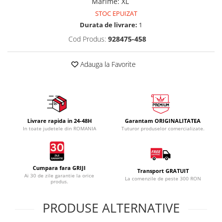
Marime
:
XL
STOC EPUIZAT
Durata de livrare:
1
Cod Produs:
928475-458
Adauga la Favorite
Livrare rapida in 24-48H
Garantam ORIGINALITATEA
In toate judetele din ROMANIA
Tuturor produselor comercializate.
Cumpara fara GRIJI
Transport GRATUIT
Ai 30 de zile garantie la orice
La comenzile de peste 300 RON
produs.
PRODUSE ALTERNATIVE