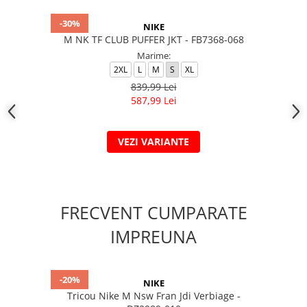
-30%
NIKE
M NK TF CLUB PUFFER JKT - FB7368-068
Marime:
2XL
L
M
S
XL
839,99 Lei
587,99 Lei
VEZI VARIANTE
FRECVENT CUMPARATE
IMPREUNA
-20%
NIKE
Tricou Nike M Nsw Fran Jdi Verbiage -