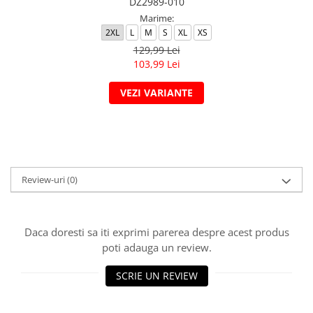
DZ2989-010
Marime:
2XL
L
M
S
XL
XS
129,99 Lei
103,99 Lei
VEZI VARIANTE
Review-uri
(0)
Daca doresti sa iti exprimi parerea despre acest produs
poti adauga un review.
SCRIE UN REVIEW