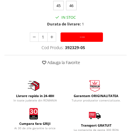
45
46
IN STOC
Durata de livrare:
1
ADAUGA IN COS
Cod Produs:
392329-05
Adauga la Favorite
Livrare rapida in 24-48H
Garantam ORIGINALITATEA
In toate judetele din ROMANIA
Tuturor produselor comercializate.
Cumpara fara GRIJI
Transport GRATUIT
Ai 30 de zile garantie la orice
La comenzile de peste 300 RON