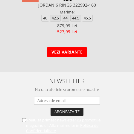
JORDAN 6 RINGS 322992-160
Marime:
40
42.5
44
44.5
45.5
879,99 Lei
527,99 Lei
VEZI VARIANTE
NEWSLETTER
Nu rata ofertele si promotiile noastre
Vreau sa primesc newsletter cu promotiile
magazinului. Afla mai multe in
Politica de
Confidentialitate