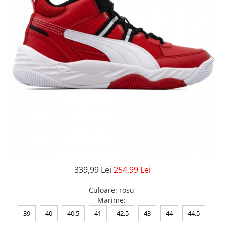
Veste
Pantaloni
Treninguri
Pantaloni scurți
Tricouri
Rochii/Fuste
Veste
Treninguri
Tricouri
Veste
339,99 Lei
254,99 Lei
Culoare
:
rosu
Marime
:
39
40
40.5
41
42.5
43
44
44.5