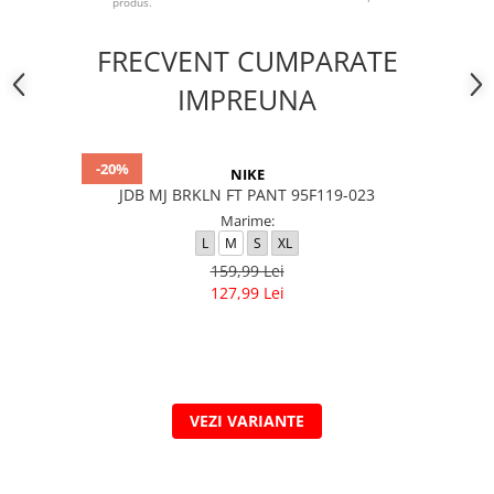
produs.
FRECVENT CUMPARATE
IMPREUNA
-20%
NIKE
JDB MJ BRKLN FT PANT 95F119-023
Marime:
L
M
S
XL
159,99 Lei
127,99 Lei
VEZI VARIANTE