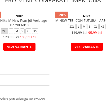
FRECVENT CUMPARATE IMPREUNA
-20%
NIKE
NIKE
 Nike M Nsw Fran Jdi Verbiage -
M NSW TEE ICON FUTURA - AR5
DZ2989-010
2XL
L
M
S
XL
XS
2XL
L
M
S
XL
XS
119,99 Lei
95,99 Lei
129,99 Lei
103,99 Lei
VEZI VARIANTE
VEZI VARIANTE
produs poti adauga un review.