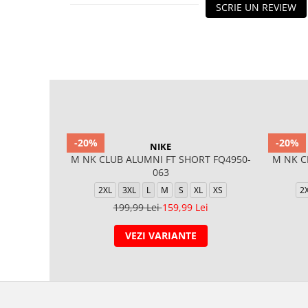
SCRIE UN REVIEW
-20%
-20%
NIKE
M NK CLUB ALUMNI FT SHORT FQ4950-
M NK C
063
2XL
3XL
L
M
S
XL
XS
2
199,99 Lei
159,99 Lei
VEZI VARIANTE