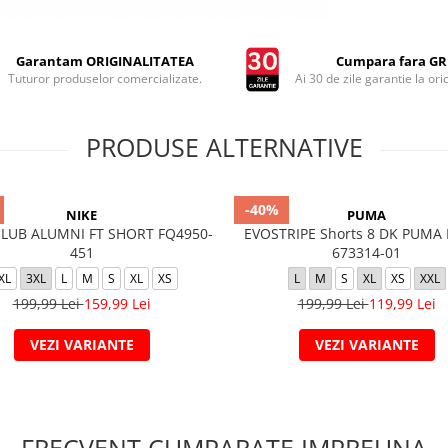
Garantam ORIGINALITATEA
Cumpara fara GRI
Tuturor produselor comercializate.
Ai 30 de zile garantie la ori
PRODUSE ALTERNATIVE
-40%
NIKE
PUMA
LUB ALUMNI FT SHORT FQ4950-
EVOSTRIPE Shorts 8 DK PUMA B
451
673314-01
XL
3XL
L
M
S
XL
XS
L
M
S
XL
XS
XXL
199,99 Lei
159,99 Lei
199,99 Lei
119,99 Lei
VEZI VARIANTE
VEZI VARIANTE