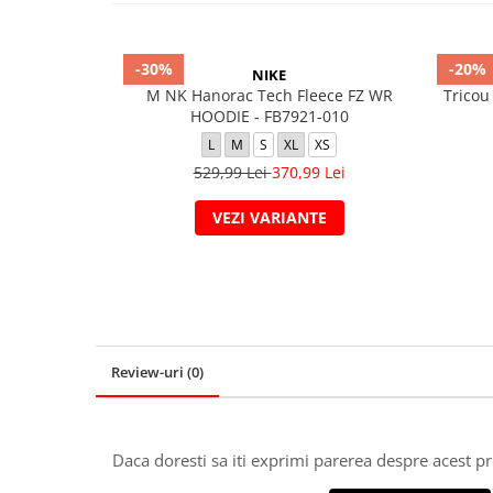
-30%
-20%
NIKE
M NK Hanorac Tech Fleece FZ WR
Tricou
HOODIE - FB7921-010
L
M
S
XL
XS
529,99 Lei
370,99 Lei
VEZI VARIANTE
Review-uri
(0)
Daca doresti sa iti exprimi parerea despre acest 