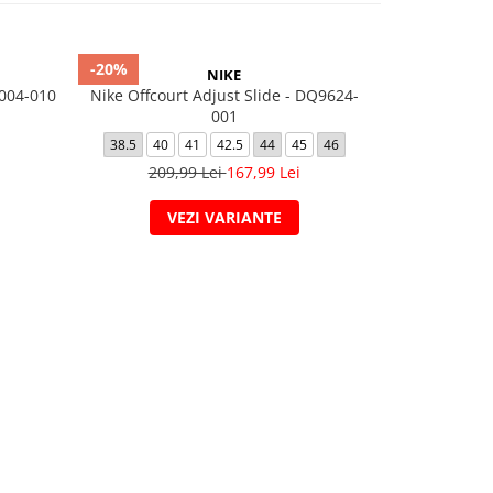
-20%
-20%
NIKE
004-010
Nike Offcourt Adjust Slide - DQ9624-
Tricou Nike 
001
38.5
40
41
42.5
44
45
46
2XL
209,99 Lei
167,99 Lei
119
VEZI VARIANTE
V