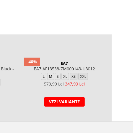
-40%
-20%
EA7
Black -
EA7 AF13538-7M000143-U3012
M NK TEC
L
M
S
XL
XS
XXL
579,99 Lei
347,99 Lei
2
VEZI VARIANTE