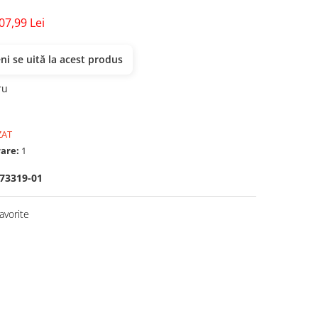
07,99 Lei
i se uită la acest produs
ru
ZAT
rare:
1
73319-01
avorite