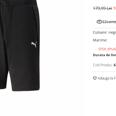
179,99 Lei
1
25
oamen
Culoare
:
neg
Marime
:
STOC EPUI
Durata de liv
Cod Produs:
6
Adauga la F