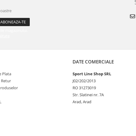
noastre
ile magazinului.
litate
DATE COMERCIALE
 Plata
Sport Line Shop SRL
e Retur
J02/202/2013
Produselor
RO 31273019
Str. Slatinei nr. 7A
L
Arad, Arad