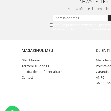
NEWSLETTER
Nu rata ofertele si promotiile 
Vreau sa primesc newsletter cu promoti
Afla mai multe in
Politica de Confidentia
MAGAZINUL MEU
CLIENTI
Ghid Marimi
Metode de
Termeni si Conditii
Politica d
Politica de Confidentialitate
Garantia 
Contact
ANPC
ANPC - SA