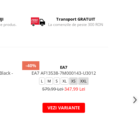
JI
Transport GRATUIT
ce produs.
La comenzile de peste 300 RON
-40%
-20%
EA7
lack -
EA7 AF13538-7M000143-U3012
K NSW CLUB 
L
M
S
XL
XS
XXL
L
579,99 Lei
347,99 Lei
159,
VEZI VARIANTE
V