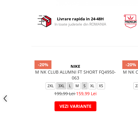
Livrare rapida in 24-48H
In toate judetele din ROMANIA
-20%
-20%
NIKE
M NK CLUB ALUMNI FT SHORT FQ4950-
M NK C
063
2XL
3XL
L
M
S
XL
XS
2
199,99 Lei
159,99 Lei
VEZI VARIANTE