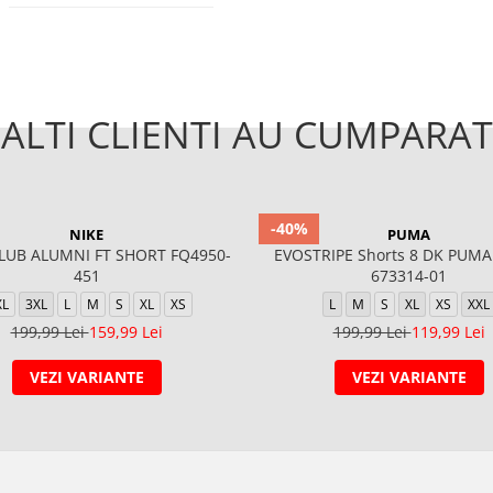
ALTI CLIENTI AU CUMPARAT
-40%
NIKE
PUMA
LUB ALUMNI FT SHORT FQ4950-
EVOSTRIPE Shorts 8 DK PUMA 
451
673314-01
XL
3XL
L
M
S
XL
XS
L
M
S
XL
XS
XXL
199,99 Lei
159,99 Lei
199,99 Lei
119,99 Lei
VEZI VARIANTE
VEZI VARIANTE