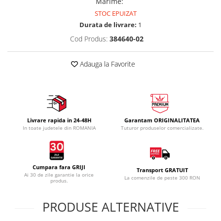
Marime
:
STOC EPUIZAT
Durata de livrare:
1
Cod Produs:
384640-02
Adauga la Favorite
Livrare rapida in 24-48H
Garantam ORIGINALITATEA
In toate judetele din ROMANIA
Tuturor produselor comercializate.
Cumpara fara GRIJI
Transport GRATUIT
Ai 30 de zile garantie la orice
La comenzile de peste 300 RON
produs.
PRODUSE ALTERNATIVE