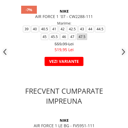
-7%
NIKE
AIR FORCE 1 `07 - CW2288-111
Marime:
39
40
40.5
41
42
42.5
43
44
44.5
45
45.5
46
47
47.5
559,99 Lei
519,95 Lei
VEZI VARIANTE
FRECVENT CUMPARATE
IMPREUNA
NIKE
AIR FORCE 1 LE BG - FV5951-111