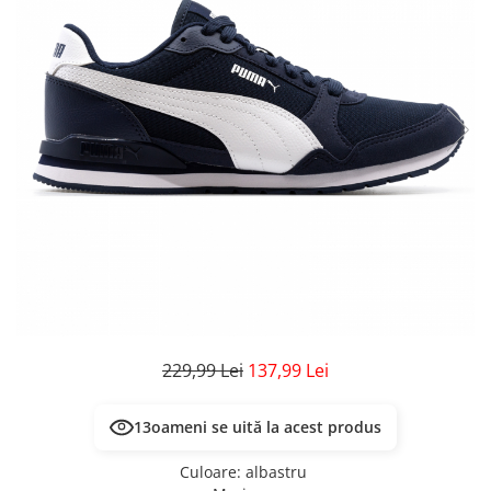
Veste
Pantaloni
Treninguri
Pantaloni scurți
Tricouri
Rochii/Fuste
Veste
Treninguri
Tricouri
Veste
229,99 Lei
137,99 Lei
13
oameni se uită la acest produs
Culoare
:
albastru