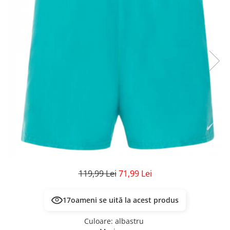
Veste
Pantaloni
Treninguri
Pantaloni scurți
Tricouri
Rochii/Fuste
Veste
Treninguri
Tricouri
Veste
119,99 Lei
71,99 Lei
17
oameni se uită la acest produs
Culoare
:
albastru