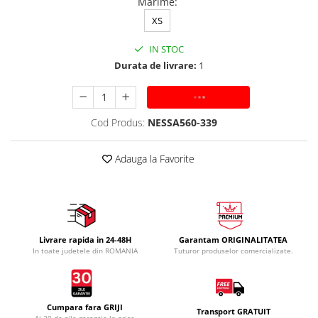
Marime
:
XS
IN STOC
Durata de livrare:
1
ADAUGA IN COS
Cod Produs:
NESSA560-339
Adauga la Favorite
Livrare rapida in 24-48H
Garantam ORIGINALITATEA
In toate judetele din ROMANIA
Tuturor produselor comercializate.
Cumpara fara GRIJI
Transport GRATUIT