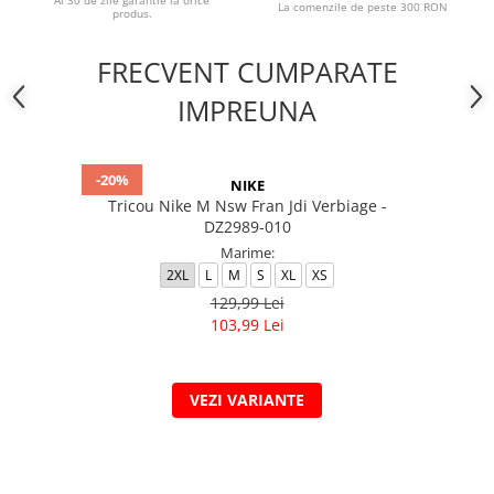
Ai 30 de zile garantie la orice
La comenzile de peste 300 RON
produs.
FRECVENT CUMPARATE
IMPREUNA
-20%
NIKE
Tricou Nike M Nsw Fran Jdi Verbiage -
DZ2989-010
Marime:
2XL
L
M
S
XL
XS
129,99 Lei
103,99 Lei
VEZI VARIANTE