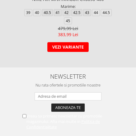
Marime:
39
40
40.5
41
42
42.5
43
44
44.5
45
479,99 Lei
383,99 Lei
VEZI VARIANTE
NEWSLETTER
Nu rata ofertele si promotiile noastre
Vreau sa primesc newsletter cu promotiile
magazinului. Afla mai multe in
Politica de
Confidentialitate