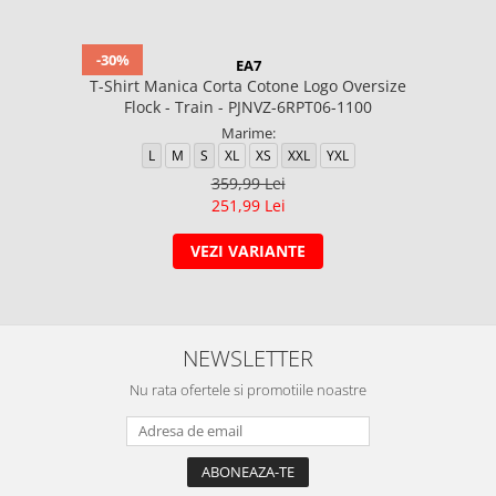
-30%
EA7
T-Shirt Manica Corta Cotone Logo Oversize
Flock - Train - PJNVZ-6RPT06-1100
Marime:
L
M
S
XL
XS
XXL
YXL
359,99 Lei
251,99 Lei
VEZI VARIANTE
NEWSLETTER
Nu rata ofertele si promotiile noastre