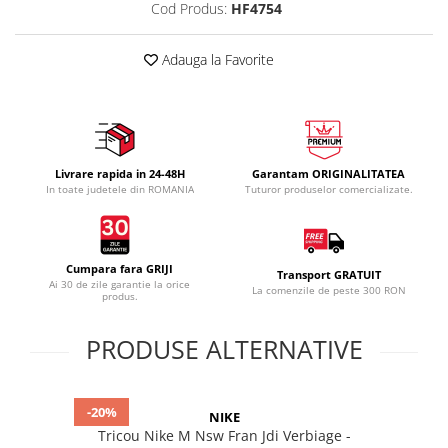
Cod Produs:
HF4754
Adauga la Favorite
Livrare rapida in 24-48H
Garantam ORIGINALITATEA
In toate judetele din ROMANIA
Tuturor produselor comercializate.
Cumpara fara GRIJI
Transport GRATUIT
Ai 30 de zile garantie la orice
La comenzile de peste 300 RON
produs.
PRODUSE ALTERNATIVE
-20%
NIKE
Tricou Nike M Nsw Fran Jdi Verbiage -