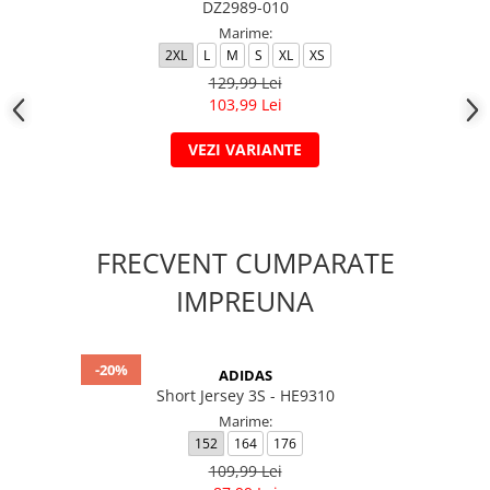
DZ2989-010
Marime:
2XL
L
M
S
XL
XS
129,99 Lei
103,99 Lei
VEZI VARIANTE
FRECVENT CUMPARATE
IMPREUNA
-20%
ADIDAS
Short Jersey 3S - HE9310
Marime:
152
164
176
109,99 Lei