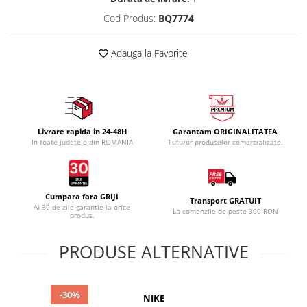
Cod Produs:
BQ7774
Adauga la Favorite
Livrare rapida in 24-48H
Garantam ORIGINALITATEA
In toate judetele din ROMANIA
Tuturor produselor comercializate.
Cumpara fara GRIJI
Transport GRATUIT
Ai 30 de zile garantie la orice
La comenzile de peste 300 RON
produs.
PRODUSE ALTERNATIVE
-30%
NIKE