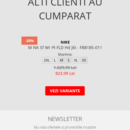
ALTI CLIENTI AU
CUMPARAT
-20%
NIKE
M NK Sf Wr Pl-FLD Hd Jkt - FB8185-011
Marime:
2XL
L
M
S
XL
XS
1.029,99 Lei
823,99 Lei
VEZI VARIANTE
NEWSLETTER
Nu rata ofertele si promotiile noastre