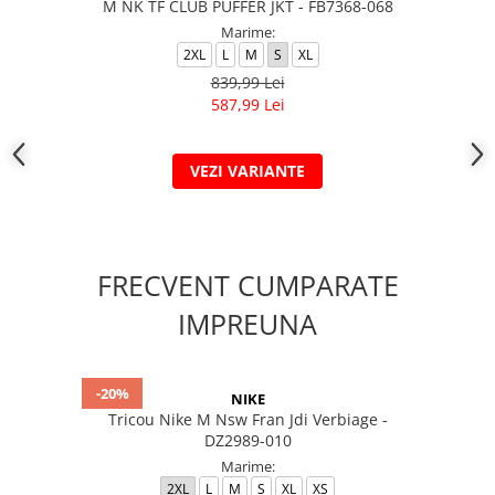
M NK TF CLUB PUFFER JKT - FB7368-068
Marime:
2XL
L
M
S
XL
839,99 Lei
587,99 Lei
VEZI VARIANTE
FRECVENT CUMPARATE
IMPREUNA
-20%
NIKE
Tricou Nike M Nsw Fran Jdi Verbiage -
DZ2989-010
Marime:
2XL
L
M
S
XL
XS