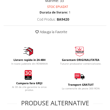
Marime
:
33
STOC EPUIZAT
Durata de livrare:
1
Cod Produs:
BA9420
Adauga la Favorite
Livrare rapida in 24-48H
Garantam ORIGINALITATEA
In toate judetele din ROMANIA
Tuturor produselor comercializate.
Cumpara fara GRIJI
Transport GRATUIT
Ai 30 de zile garantie la orice
La comenzile de peste 300 RON
produs.
PRODUSE ALTERNATIVE