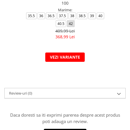
100
Marime:
35.5
36
36.5
37.5
38
38.5
39
40
40.5
42
409,99 Lei
368,99 Lei
VEZI VARIANTE
Review-uri
(0)
Daca doresti sa iti exprimi parerea despre acest produs
poti adauga un review.