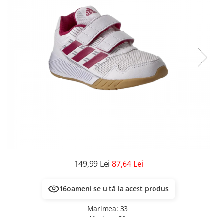
Veste
Pantaloni
Treninguri
Pantaloni scurți
Tricouri
Rochii/Fuste
Veste
Treninguri
Tricouri
Veste
149,99 Lei
87,64 Lei
16
oameni se uită la acest produs
Marimea
:
33