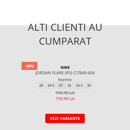
ALTI CLIENTI AU
CUMPARAT
-20%
NIKE
JORDAN FLARE (PS) CI7849-604
Marime:
28
29.5
31
32
33.5
35
199,99 Lei
159,99 Lei
VEZI VARIANTE