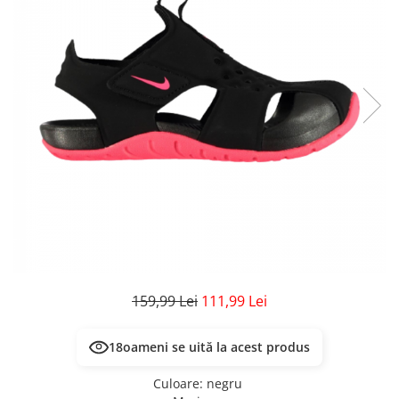
Veste
Pantaloni
Treninguri
Pantaloni scurți
Tricouri
Rochii/Fuste
Veste
Treninguri
Tricouri
Veste
159,99 Lei
111,99 Lei
15
oameni se uită la acest produs
Culoare
:
negru