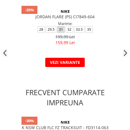
-20%
NIKE
JORDAN FLARE (PS) CI7849-604
Marime:
28
29.5
31
32
33.5
35
199,99 Lei
159,99 Lei
VEZI VARIANTE
FRECVENT CUMPARATE
IMPREUNA
-30%
NIKE
K NSW CLUB FLC FZ TRACKSUIT - FD3114-063