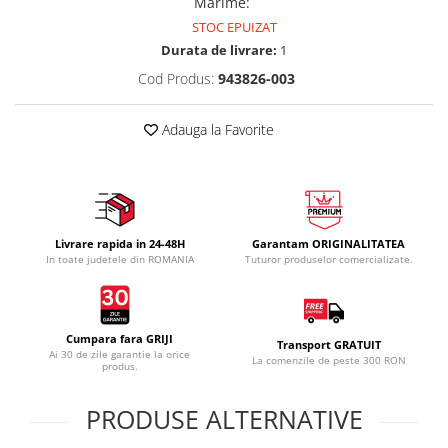
Marime
:
STOC EPUIZAT
Durata de livrare:
1
Cod Produs:
943826-003
Adauga la Favorite
Livrare rapida in 24-48H
Garantam ORIGINALITATEA
In toate judetele din ROMANIA
Tuturor produselor comercializate.
Cumpara fara GRIJI
Transport GRATUIT
Ai 30 de zile garantie la orice
La comenzile de peste 300 RON
produs.
PRODUSE ALTERNATIVE