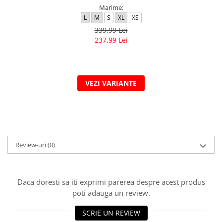
Marime:
L
M
S
XL
XS
339,99 Lei
237,99 Lei
VEZI VARIANTE
Review-uri
(0)
Daca doresti sa iti exprimi parerea despre acest produs
poti adauga un review.
SCRIE UN REVIEW