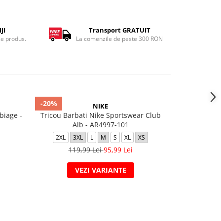
JI
Transport GRATUIT
ce produs.
La comenzile de peste 300 RON
-20%
-40%
NIKE
biage -
Tricou Barbati Nike Sportswear Club
PUMA POWE
Alb - AR4997-101
Bl
2XL
3XL
L
M
S
XL
XS
L
M
119,99 Lei
95,99 Lei
109
VEZI VARIANTE
V