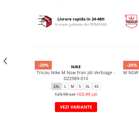
Livrare rapida in 24-48H
In toate judetele din ROMANIA
-20%
-20%
NIKE
Tricou Nike M Nsw Fran Jdi Verbiage -
M NSW 
DZ2989-010
2XL
L
M
S
XL
XS
129,99 Lei
103,99 Lei
VEZI VARIANTE