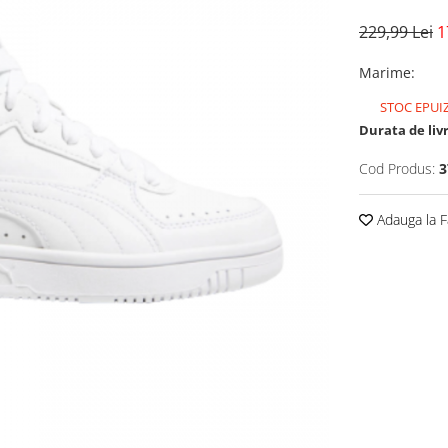
229,99 Lei
1
Marime
:
STOC EPUI
Durata de liv
Cod Produs:
3
Adauga la F