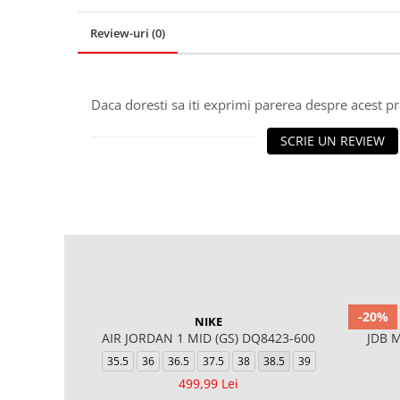
Review-uri
(0)
Daca doresti sa iti exprimi parerea despre acest 
SCRIE UN REVIEW
-20%
NIKE
AIR JORDAN 1 MID (GS) DQ8423-600
JDB M
35.5
36
36.5
37.5
38
38.5
39
499,99 Lei