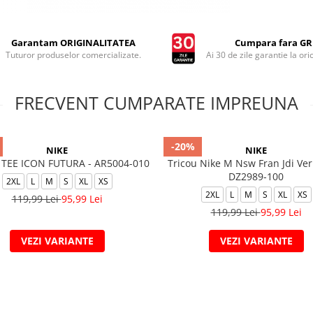
Garantam ORIGINALITATEA
Cumpara fara GRI
Tuturor produselor comercializate.
Ai 30 de zile garantie la ori
FRECVENT CUMPARATE IMPREUNA
-20%
NIKE
NIKE
TEE ICON FUTURA - AR5004-010
Tricou Nike M Nsw Fran Jdi Ver
DZ2989-100
2XL
L
M
S
XL
XS
2XL
L
M
S
XL
XS
119,99 Lei
95,99 Lei
119,99 Lei
95,99 Lei
VEZI VARIANTE
VEZI VARIANTE