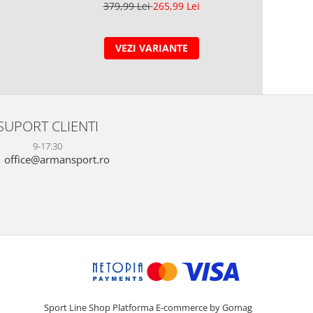
5
379,99 Lei
265,99 Lei
VEZI VARIANTE
SUPORT CLIENTI
9-17:30
office@armansport.ro
Sport Line Shop
Platforma E-commerce by Gomag