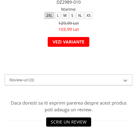
DZ2989-010
Marime:
2XL
L
M
S
XL
XS
129,99 Lei
103,99 Lei
VEZI VARIANTE
Review-uri
(0)
Daca doresti sa iti exprimi parerea despre acest produs
poti adauga un review.
SCRIE UN REVIEW