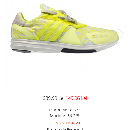
Veste
Pantaloni
Treninguri
Pantaloni scurți
Tricouri
Rochii/Fuste
Veste
Treninguri
Tricouri
Veste
339,99 Lei
149,96 Lei
Marimea
:
36 2/3
Marime
:
36 2/3
STOC EPUIZAT
Durata de livrare:
1