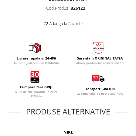
Cod Produs:
B25122
Adauga la Favorite
Livrare rapida in 24-48H
Garantam ORIGINALITATEA
In toate judetele din ROMANIA
Tuturor produselor comercializate.
Cumpara fara GRIJI
Transport GRATUIT
Ai 30 de zile garantie la orice
La comenzile de peste 300 RON
produs.
PRODUSE ALTERNATIVE
NIKE