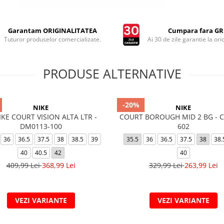
Garantam ORIGINALITATEA
Cumpara fara GRI
Tuturor produselor comercializate.
Ai 30 de zile garantie la ori
PRODUSE ALTERNATIVE
-20%
NIKE
NIKE
KE COURT VISION ALTA LTR -
COURT BOROUGH MID 2 BG - C
DM0113-100
602
36
36.5
37.5
38
38.5
39
35.5
36
36.5
37.5
38
38.
40
40.5
42
40
409,99 Lei
368,99 Lei
329,99 Lei
263,99 Lei
VEZI VARIANTE
VEZI VARIANTE