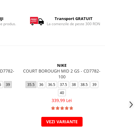
JI
Transport GRATUIT
ce produs.
La comenzile de peste 300 RON
NIKE
D7782-
COURT BOROUGH MID 2 GS - CD7782-
AIR FORCE
100
32
33
33.5
5
39
35.5
36
36.5
37.5
38
38.5
39
37.5
40
339,99 Lei
VEZI VARIANTE
V