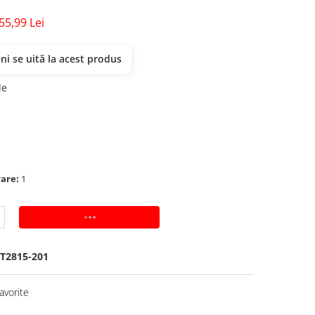
55,99 Lei
i se uită la acest produs
de
rare:
1
ADAUGA IN COS
T2815-201
avorite