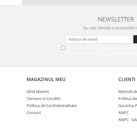
NEWSLETTER
Nu rata ofertele si promotiile 
Vreau sa primesc newsletter cu promoti
Afla mai multe in
Politica de Confidentia
MAGAZINUL MEU
CLIENTI
Ghid Marimi
Metode de
Termeni si Conditii
Politica d
Politica de Confidentialitate
Garantia 
Contact
ANPC
ANPC - SA