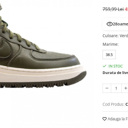
759,99 Lei
4
28
oamen
Culoare
:
Ver
Marime
:
38.5
IN STOC
Durata de liv
Cod Produs:
C
Adauga la F