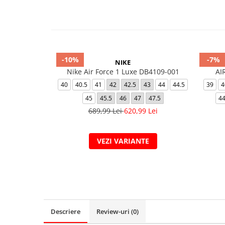
-10%
-7%
NIKE
Nike Air Force 1 Luxe DB4109-001
AI
40
40.5
41
42
42.5
43
44
44.5
39
4
45
45.5
46
47
47.5
44
689,99 Lei
620,99 Lei
VEZI VARIANTE
Descriere
Review-uri
(0)