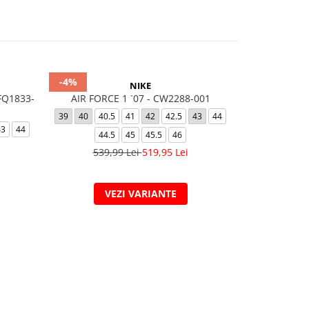
-4%
-30%
NIKE
FQ1833-
AIR FORCE 1 `07 - CW2288-001
M NK Hano
HOOD
39
40
40.5
41
42
42.5
43
44
43
44
L
44.5
45
45.5
46
529,
539,99 Lei
519,95 Lei
VEZI VARIANTE
V