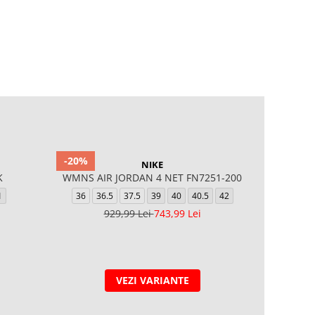
-20%
-20%
NIKE
K
WMNS AIR JORDAN 4 NET FN7251-200
Lo Lowm
(C
1
36
36.5
37.5
39
40
40.5
42
36
929,99 Lei
743,99 Lei
7
VEZI VARIANTE