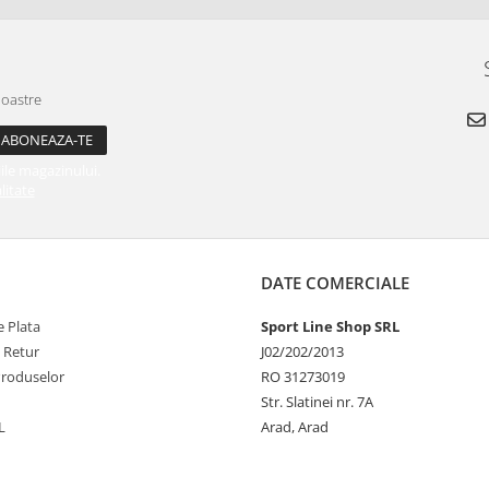
noastre
ile magazinului.
litate
DATE COMERCIALE
 Plata
Sport Line Shop SRL
e Retur
J02/202/2013
Produselor
RO 31273019
Str. Slatinei nr. 7A
L
Arad, Arad