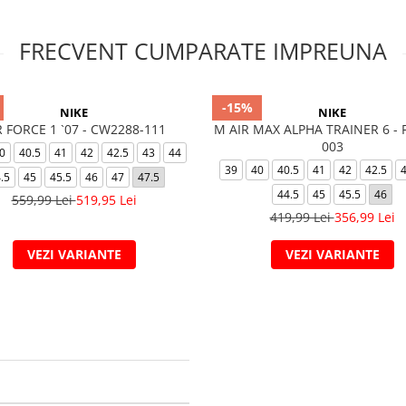
FRECVENT CUMPARATE IMPREUNA
-15%
NIKE
NIKE
R FORCE 1 `07 - CW2288-111
M AIR MAX ALPHA TRAINER 6 - 
003
0
40.5
41
42
42.5
43
44
39
40
40.5
41
42
42.5
.5
45
45.5
46
47
47.5
44.5
45
45.5
46
559,99 Lei
519,95 Lei
419,99 Lei
356,99 Lei
VEZI VARIANTE
VEZI VARIANTE