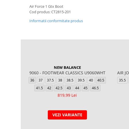
Air Force 1 Gtx Boot
Cod produs: CT2815-201
Informatii conformitate produs
NEW BALANCE
9060 - FOOTWEAR CLASSICS U9060WHT
AIR J
36
37
37.5
38
38.5
39.5
40
40.5
35.5
41.5
42
42.5
43
44
45
46.5
819,99 Lei
VEZI VARIANTE