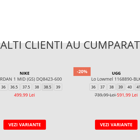
ALTI CLIENTI AU CUMPARAT
-20%
NIKE
UGG
ORDAN 1 MID (GS) DQ8423-600
Lo Lowmel 1168890-BL
36
36.5
37.5
38
38.5
39
36
37
38
39
40
4
499,99 Lei
739,99 Lei
591,99 Lei
VEZI VARIANTE
VEZI VARIANTE