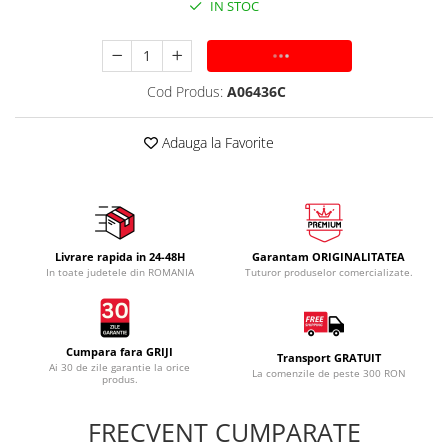
IN STOC
ADAUGA IN COS
Cod Produs:
A06436C
Adauga la Favorite
Livrare rapida in 24-48H
Garantam ORIGINALITATEA
In toate judetele din ROMANIA
Tuturor produselor comercializate.
Cumpara fara GRIJI
Transport GRATUIT
Ai 30 de zile garantie la orice
La comenzile de peste 300 RON
produs.
FRECVENT CUMPARATE