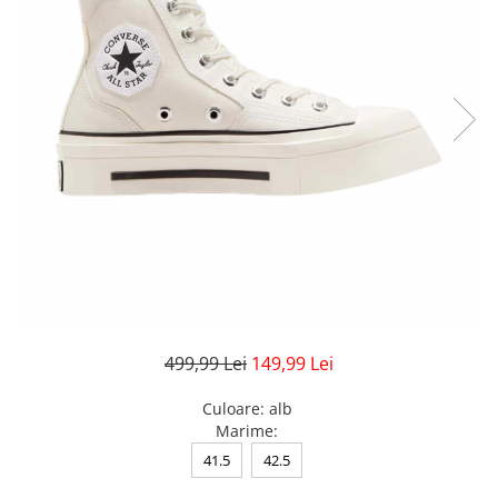
Veste
Pantaloni
Treninguri
Pantaloni scurți
Tricouri
Rochii/Fuste
Veste
Treninguri
Tricouri
Veste
499,99 Lei
149,99 Lei
Culoare
:
alb
Marime
:
41.5
42.5