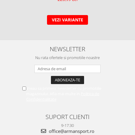
VEZI VARIANTE
NEWSLETTER
Nu rata ofertele si promotiile noastre
Vreau sa primesc newsletter cu promotiile
magazinului. Afla mai multe in
Politica de
Confidentialitate
SUPORT CLIENTI
9-17:30
office@armansport.ro