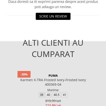
Daca doresti sa iti exprimi parerea despre acest produs
poti adauga un review.
SCRIE UN REVIEW
ALTI CLIENTI AU
CUMPARAT
-30%
PUMA
Karmen X-TRA Frosted Ivory-Frosted Ivory
400369-04
Marime:
39
40
40.5
41
319,99 Lei
223,99 Lei