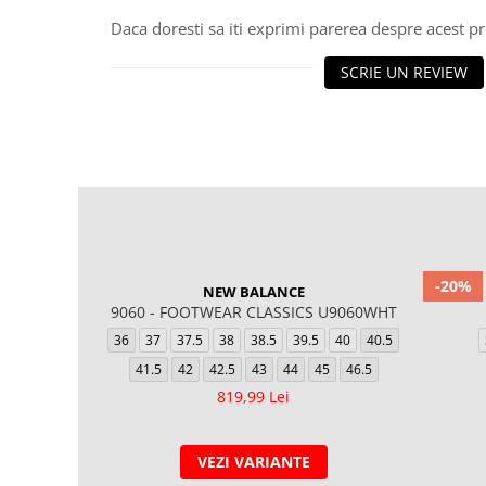
Daca doresti sa iti exprimi parerea despre acest 
SCRIE UN REVIEW
-20%
NEW BALANCE
9060 - FOOTWEAR CLASSICS U9060WHT
36
37
37.5
38
38.5
39.5
40
40.5
41.5
42
42.5
43
44
45
46.5
819,99 Lei
VEZI VARIANTE