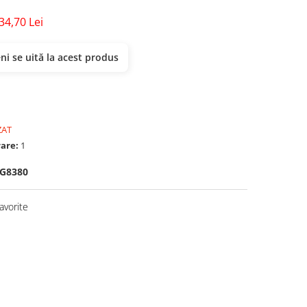
34,70 Lei
i se uită la acest produs
ZAT
rare:
1
G8380
avorite