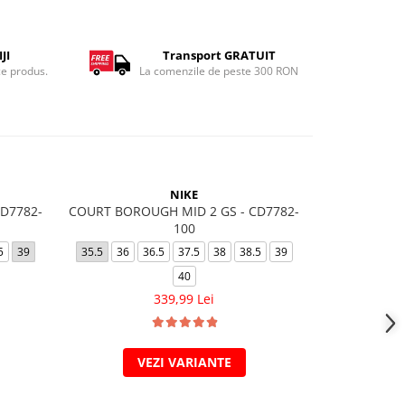
JI
Transport GRATUIT
ce produs.
La comenzile de peste 300 RON
NIKE
D7782-
COURT BOROUGH MID 2 GS - CD7782-
AIR FORCE
100
32
33
33.5
5
39
35.5
36
36.5
37.5
38
38.5
39
37.5
40
339,99 Lei
VEZI VARIANTE
V