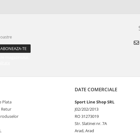
noastre
ile magazinului.
litate
DATE COMERCIALE
 Plata
Sport Line Shop SRL
e Retur
J02/202/2013
Produselor
RO 31273019
Str. Slatinei nr. 7A
L
Arad, Arad