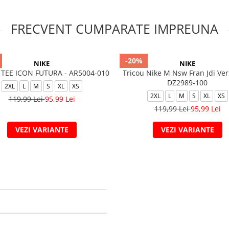
FRECVENT CUMPARATE IMPREUNA
-20%
NIKE
NIKE
TEE ICON FUTURA - AR5004-010
Tricou Nike M Nsw Fran Jdi Ver
DZ2989-100
2XL
L
M
S
XL
XS
2XL
L
M
S
XL
XS
119,99 Lei
95,99 Lei
119,99 Lei
95,99 Lei
VEZI VARIANTE
VEZI VARIANTE