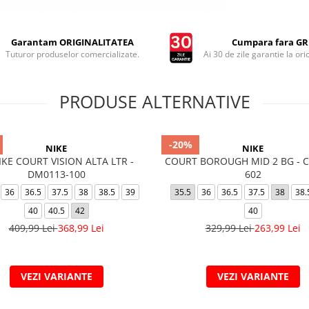
Garantam ORIGINALITATEA
Cumpara fara GRI
Tuturor produselor comercializate.
Ai 30 de zile garantie la ori
PRODUSE ALTERNATIVE
-20%
NIKE
NIKE
KE COURT VISION ALTA LTR -
COURT BOROUGH MID 2 BG - C
DM0113-100
602
36
36.5
37.5
38
38.5
39
35.5
36
36.5
37.5
38
38.
40
40.5
42
40
409,99 Lei
368,99 Lei
329,99 Lei
263,99 Lei
VEZI VARIANTE
VEZI VARIANTE