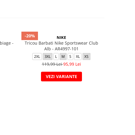
-20%
-40%
NIKE
biage -
Tricou Barbati Nike Sportswear Club
PUMA POWE
Alb - AR4997-101
Bl
2XL
3XL
L
M
S
XL
XS
L
M
119,99 Lei
95,99 Lei
109
VEZI VARIANTE
V