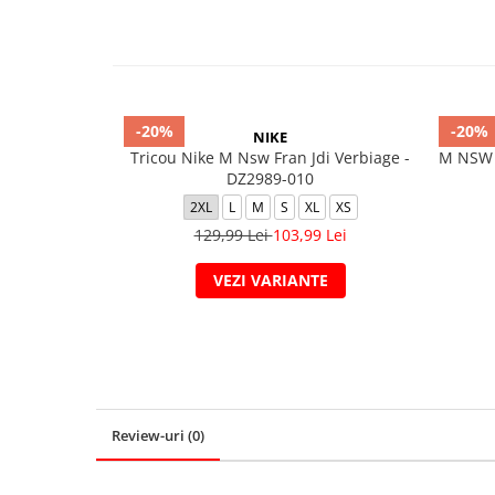
-20%
-20%
NIKE
Tricou Nike M Nsw Fran Jdi Verbiage -
M NSW 
DZ2989-010
2XL
L
M
S
XL
XS
129,99 Lei
103,99 Lei
VEZI VARIANTE
Review-uri
(0)