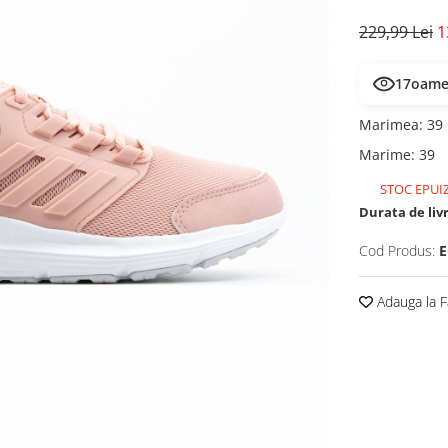
229,99 Lei
1
19
oamen
Marimea
:
39
Marime
:
39
STOC EPUI
Durata de liv
Cod Produs:
E
Adauga la F