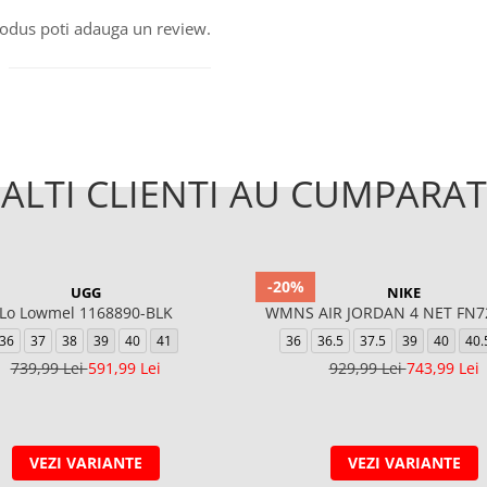
produs poti adauga un review.
ALTI CLIENTI AU CUMPARAT
-20%
UGG
NIKE
Lo Lowmel 1168890-BLK
WMNS AIR JORDAN 4 NET FN7
36
37
38
39
40
41
36
36.5
37.5
39
40
40.
739,99 Lei
591,99 Lei
929,99 Lei
743,99 Lei
VEZI VARIANTE
VEZI VARIANTE