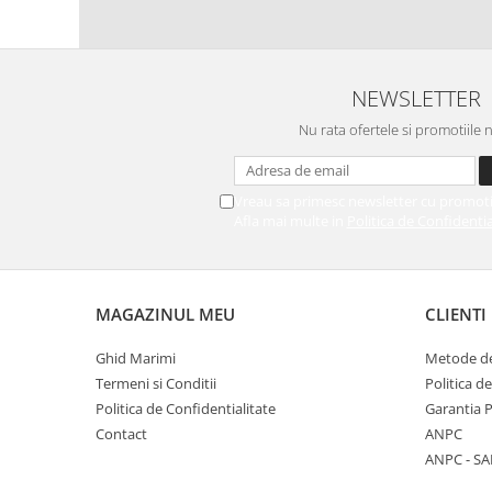
NEWSLETTER
Nu rata ofertele si promotiile 
Vreau sa primesc newsletter cu promoti
Afla mai multe in
Politica de Confidentia
MAGAZINUL MEU
CLIENTI
Ghid Marimi
Metode de
Termeni si Conditii
Politica d
Politica de Confidentialitate
Garantia 
Contact
ANPC
ANPC - SA