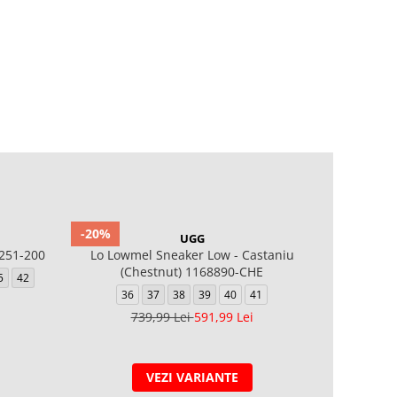
-20%
-20%
UGG
251-200
Lo Lowmel Sneaker Low - Castaniu
Astromel S
(Chestnut) 1168890-CHE
5
42
36
37
38
39
40
41
36
739,99 Lei
591,99 Lei
8
VEZI VARIANTE