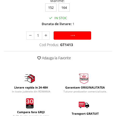
Marime
:
152
164
IN STOC
Durata de livrare:
1
ADAUGA IN COS
Cod Produs:
GT1413
Adauga la Favorite
Livrare rapida in 24-48H
Garantam ORIGINALITATEA
In toate judetele din ROMANIA
Tuturor produselor comercializate.
Cumpara fara GRIJI
Transport GRATUIT