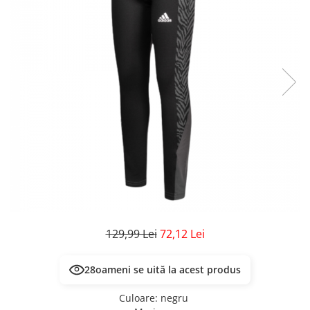
Veste
Pantaloni
Treninguri
Pantaloni scurți
Tricouri
Rochii/Fuste
Veste
Treninguri
Tricouri
Veste
129,99 Lei
72,12 Lei
28
oameni se uită la acest produs
Culoare
:
negru