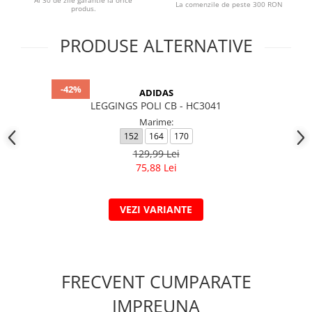
Ai 30 de zile garantie la orice
La comenzile de peste 300 RON
produs.
PRODUSE ALTERNATIVE
-42%
ADIDAS
LEGGINGS POLI CB - HC3041
Marime:
152
164
170
129,99 Lei
75,88 Lei
VEZI VARIANTE
FRECVENT CUMPARATE
IMPREUNA