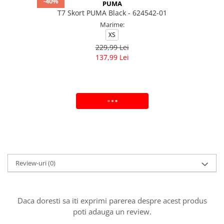
-40%
PUMA
T7 Skort PUMA Black - 624542-01
Marime:
XS
229,99 Lei
137,99 Lei
ADAUGA IN COS
Review-uri
(0)
Daca doresti sa iti exprimi parerea despre acest produs
poti adauga un review.