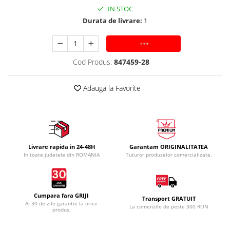
IN STOC
Durata de livrare:
1
ADAUGA IN COS
Cod Produs:
847459-28
Adauga la Favorite
Livrare rapida in 24-48H
Garantam ORIGINALITATEA
In toate judetele din ROMANIA
Tuturor produselor comercializate.
Cumpara fara GRIJI
Transport GRATUIT
Ai 30 de zile garantie la orice
La comenzile de peste 300 RON
produs.