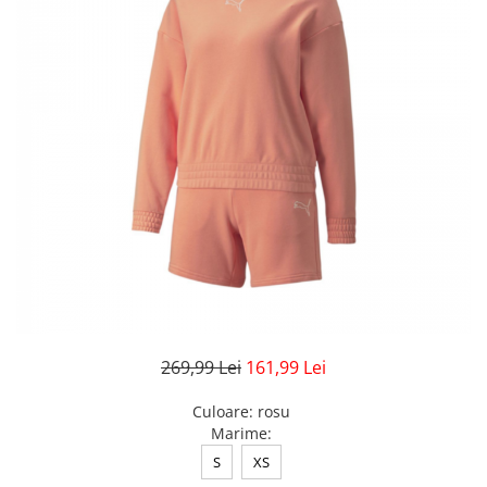
Veste
Pantaloni
Treninguri
Pantaloni scurți
Tricouri
Rochii/Fuste
Veste
Treninguri
Tricouri
Veste
269,99 Lei
161,99 Lei
Culoare
:
rosu
Marime
:
S
XS