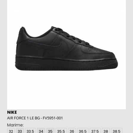
NIKE
N
AIR FORCE 1 LE BG - FV5951-001
9
Marime:
M
32
33
33.5
34
35
35.5
36
36.5
37.5
38
38.5
3