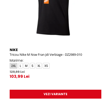
NIKE
NIK
Tricou Nike M Nsw Fran Jdi Verbiage - DZ2989-010
M NS
Marime:
Mar
2XL
L
M
S
XL
XS
2XL
129,99 Lei
119,9
103,99 Lei
95,
VEZI VARIANTE