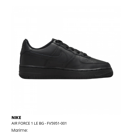
-1
NIKE
NIK
AIR FORCE 1 LE BG - FV5951-001
W NI
Marime:
Mar