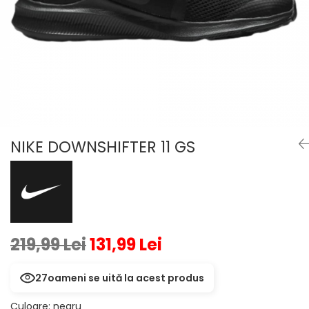
Veste
Pantaloni
Treninguri
Pantaloni scurți
Tricouri
Rochii/Fuste
Veste
Treninguri
Tricouri
Veste
NIKE DOWNSHIFTER 11 GS
219,99 Lei
131,99 Lei
27
oameni se uită la acest produs
Culoare
:
negru