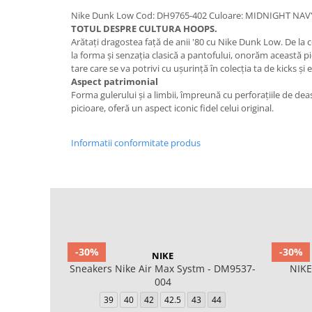
Nike Dunk Low Cod: DH9765-402 Culoare: MIDNIGHT N
TOTUL DESPRE CULTURA HOOPS.
Arătați dragostea față de anii '80 cu Nike Dunk Low. De la
la forma și senzația clasică a pantofului, onorăm această 
tare care se va potrivi cu ușurință în colecția ta de kicks și
Aspect patrimonial
Forma gulerului și a limbii, împreună cu perforațiile de de
picioare, oferă un aspect iconic fidel celui original.
Informatii conformitate produs
-30%
-30%
NIKE
Sneakers Nike Air Max Systm - DM9537-
NIKE
004
39
40
42
42.5
43
44