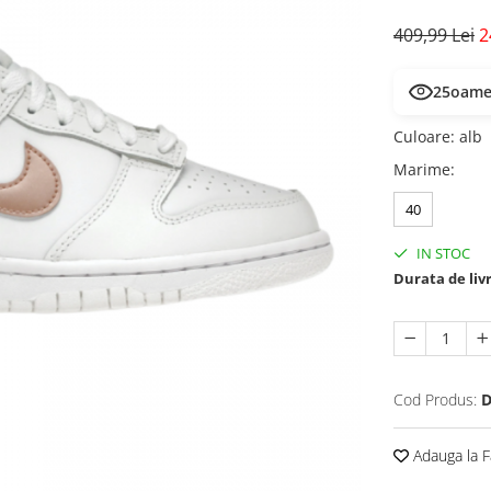
409,99 Lei
2
25
oamen
Culoare
:
alb
Marime
:
40
IN STOC
Durata de liv
Cod Produs:
D
Adauga la F