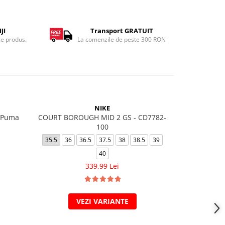
JI
Transport GRATUIT
ce produs.
La comenzile de peste 300 RON
-11%
NIKE
e-Puma
COURT BOROUGH MID 2 GS - CD7782-
AIR FORCE
100
35.5
36
35.5
36
36.5
37.5
38
38.5
39
40
449,
339,99 Lei
VEZI VARIANTE
V