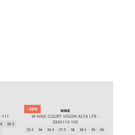
-10%
NIKE
1-111
W NIKE COURT VISION ALTA LTR -
COURT BO
DM0113-100
36
36.5
35.5
36
36.5
37.5
38
38.5
39
40
35.5
36