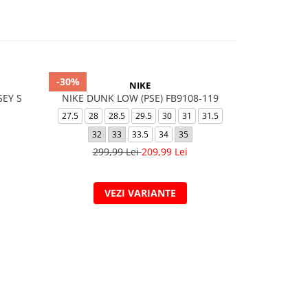
-30%
-20%
NIKE
SEY S
NIKE DUNK LOW (PSE) FB9108-119
NIKE COURT 
27.5
28
28.5
29.5
30
31
31.5
39
40
40.
32
33
33.5
34
35
44.
299,99 Lei
209,99 Lei
409,
VEZI VARIANTE
V