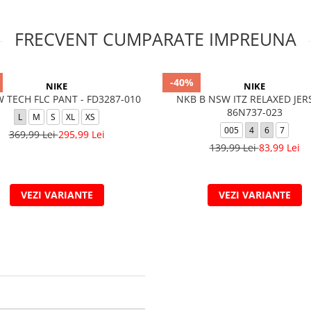
FRECVENT CUMPARATE IMPREUNA
-40%
NIKE
NIKE
 TECH FLC PANT - FD3287-010
NKB B NSW ITZ RELAXED JER
86N737-023
L
M
S
XL
XS
005
4
6
7
369,99 Lei
295,99 Lei
139,99 Lei
83,99 Lei
VEZI VARIANTE
VEZI VARIANTE