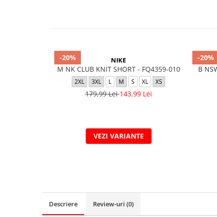
-20%
-20%
NIKE
M NK CLUB KNIT SHORT - FQ4359-010
B NSW
2XL
3XL
L
M
S
XL
XS
179,99 Lei
143,99 Lei
VEZI VARIANTE
Descriere
Review-uri
(0)