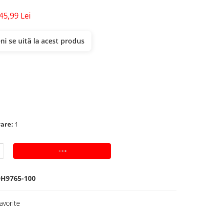
45,99 Lei
i se uită la acest produs
rare:
1
ADAUGA IN COS
H9765-100
avorite