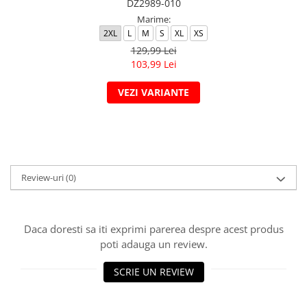
DZ2989-010
Marime:
2XL
L
M
S
XL
XS
129,99 Lei
103,99 Lei
VEZI VARIANTE
Review-uri
(0)
Daca doresti sa iti exprimi parerea despre acest produs
poti adauga un review.
SCRIE UN REVIEW