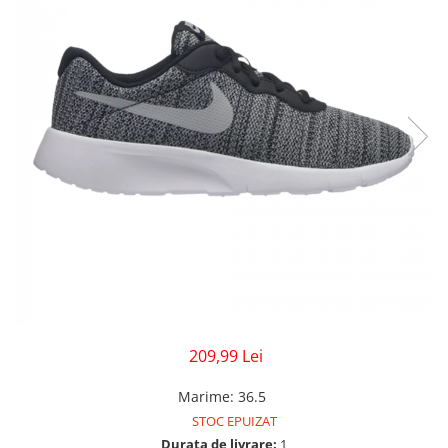
Veste
Pantaloni
Treninguri
Pantaloni scurți
Tricouri
Rochii/Fuste
Veste
Treninguri
Tricouri
Veste
209,99 Lei
Marime
:
36.5
STOC EPUIZAT
Durata de livrare:
1