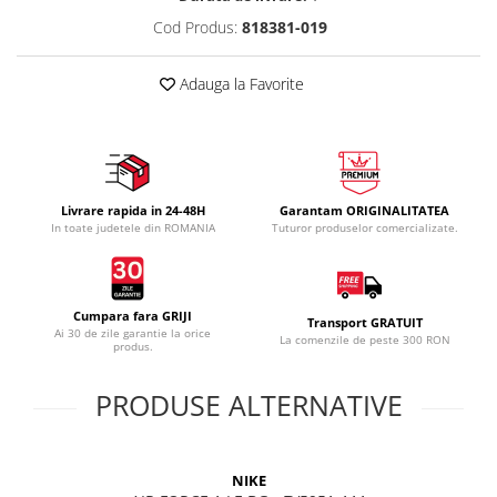
Cod Produs:
818381-019
Adauga la Favorite
Livrare rapida in 24-48H
Garantam ORIGINALITATEA
In toate judetele din ROMANIA
Tuturor produselor comercializate.
Cumpara fara GRIJI
Transport GRATUIT
Ai 30 de zile garantie la orice
La comenzile de peste 300 RON
produs.
PRODUSE ALTERNATIVE
NIKE