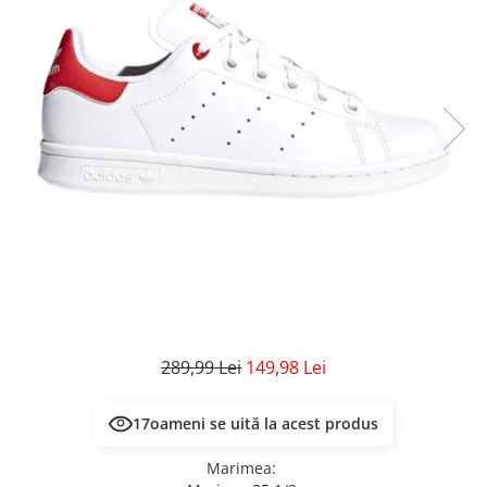
Veste
Pantaloni
Treninguri
Pantaloni scurți
Tricouri
Rochii/Fuste
Veste
Treninguri
Tricouri
Veste
289,99 Lei
149,98 Lei
14
oameni se uită la acest produs
Marimea
: