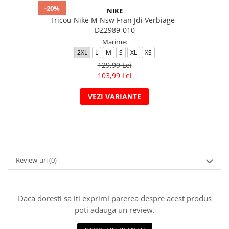
-20%
NIKE
Tricou Nike M Nsw Fran Jdi Verbiage -
DZ2989-010
Marime:
2XL
L
M
S
XL
XS
129,99 Lei
103,99 Lei
VEZI VARIANTE
Review-uri
(0)
Daca doresti sa iti exprimi parerea despre acest produs
poti adauga un review.