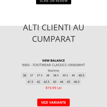
SCRIE UN REVIEW
ALTI CLIENTI AU
CUMPARAT
NEW BALANCE
9060 - FOOTWEAR CLASSICS U9060WHT
Marime:
36
37
37.5
38
38.5
39.5
40
40.5
41.5
42
42.5
43
44
45
46.5
819,99 Lei
VEZI VARIANTE