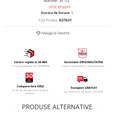
Marime
:
35 1/2
STOC EPUIZAT
Durata de livrare:
1
Cod Produs:
G27631
Adauga la Favorite
Livrare rapida in 24-48H
Garantam ORIGINALITATEA
In toate judetele din ROMANIA
Tuturor produselor comercializate.
Cumpara fara GRIJI
Transport GRATUIT
Ai 30 de zile garantie la orice
La comenzile de peste 300 RON
produs.
PRODUSE ALTERNATIVE