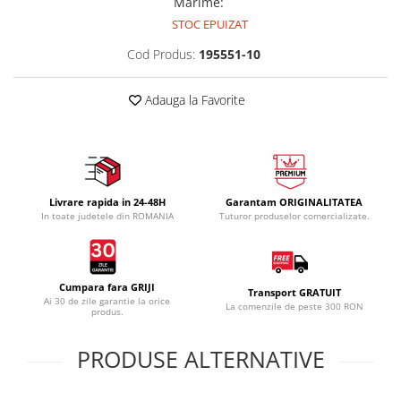
Marime
:
STOC EPUIZAT
Cod Produs:
195551-10
Adauga la Favorite
Livrare rapida in 24-48H
Garantam ORIGINALITATEA
In toate judetele din ROMANIA
Tuturor produselor comercializate.
Cumpara fara GRIJI
Transport GRATUIT
Ai 30 de zile garantie la orice
La comenzile de peste 300 RON
produs.
PRODUSE ALTERNATIVE