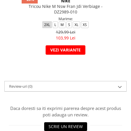
NIKE
Tricou Nike M Nsw Fran Jdi Verbiage -
DZ2989-010
Marime:
2XL
L
M
S
XL
XS
129,99 Lei
103,99 Lei
VEZI VARIANTE
Review-uri
(0)
Daca doresti sa iti exprimi parerea despre acest produs
poti adauga un review.
SCRIE UN REVIEW