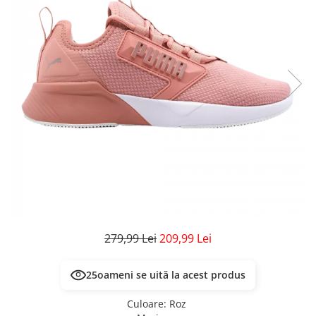
Veste
Pantaloni
Treninguri
Pantaloni scurți
Tricouri
Rochii/Fuste
Veste
Treninguri
Tricouri
Veste
279,99 Lei
209,99 Lei
22
oameni se uită la acest produs
Culoare
:
Roz