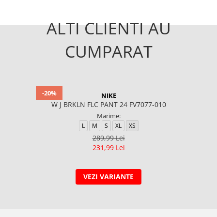
ALTI CLIENTI AU
CUMPARAT
-20%
NIKE
W J BRKLN FLC PANT 24 FV7077-010
Marime:
L
M
S
XL
XS
289,99 Lei
231,99 Lei
VEZI VARIANTE