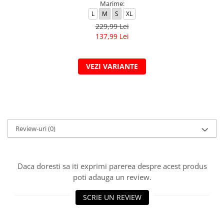
Marime:
L
M
S
XL
229,99 Lei
137,99 Lei
VEZI VARIANTE
Review-uri
(0)
Daca doresti sa iti exprimi parerea despre acest produs
poti adauga un review.
SCRIE UN REVIEW