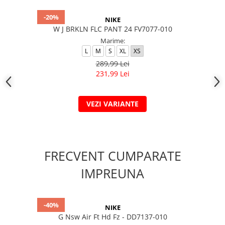
-20%
NIKE
W J BRKLN FLC PANT 24 FV7077-010
Marime:
L
M
S
XL
XS
289,99 Lei
231,99 Lei
VEZI VARIANTE
FRECVENT CUMPARATE
IMPREUNA
-40%
NIKE
G Nsw Air Ft Hd Fz - DD7137-010