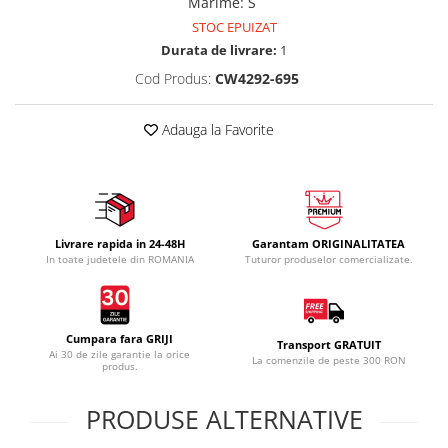
Marime
:
S
STOC EPUIZAT
Durata de livrare:
1
Cod Produs:
CW4292-695
Adauga la Favorite
Livrare rapida in 24-48H
Garantam ORIGINALITATEA
In toate judetele din ROMANIA
Tuturor produselor comercializate.
Cumpara fara GRIJI
Transport GRATUIT
Ai 30 de zile garantie la orice
La comenzile de peste 300 RON
produs.
PRODUSE ALTERNATIVE