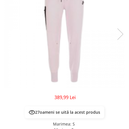
Veste
Pantaloni
Treninguri
Pantaloni scurți
Tricouri
Rochii/Fuste
Veste
Treninguri
Tricouri
Veste
389,99 Lei
27
oameni se uită la acest produs
Marimea
:
S