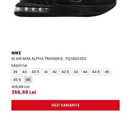
NIKE
NIK
M AIR MAX ALPHA TRAINER 6 - FQ1833-003
Tric
Marime:
Mar
39
40
40.5
41
42
42.5
43
44
44.5
45
2XL
129,
45.5
46
103
419,99 Lei
356,99 Lei
VEZI VARIANTE