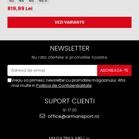
43
44
45
46.5
5
819,99 Lei
VEZI VARIANTE
NEWSLETTER
Nu rata ofertele si promotiile noastre
Vreau sa primesc newsletter cu promotiile magazinului. Afla
Politica de Confidentialitate
mai multe in
SUPORT CLIENTI
9-17:30
office@armansport.ro
MAGAZINUL MEU