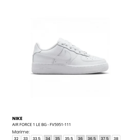
NIKE
NIK
AIR FORCE 1 LE BG - FV5951-111
W NI
Marime:
Mar
32
33
33.5
34
35
35.5
36
36.5
37.5
38
35.