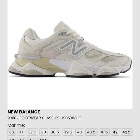
NEW BALANCE
U
9060 - FOOTWEAR CLASSICS U9060WHT
Lo
Marime:
M
36
37
37.5
38
38.5
39.5
40
40.5
41.5
42
42.5
3
73