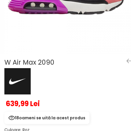
Veste
Pantaloni
Treninguri
Pantaloni scurți
Tricouri
Rochii/Fuste
Veste
Treninguri
Tricouri
Veste
W Air Max 2090
639,99 Lei
18
oameni se uită la acest produs
Culoare
:
Roz