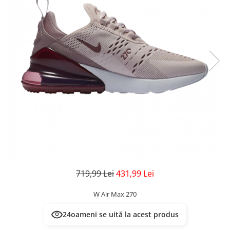
Veste
Pantaloni
Treninguri
Pantaloni scurți
Tricouri
Rochii/Fuste
Veste
Treninguri
Tricouri
Veste
719,99 Lei
431,99 Lei
W Air Max 270
24
oameni se uită la acest produs