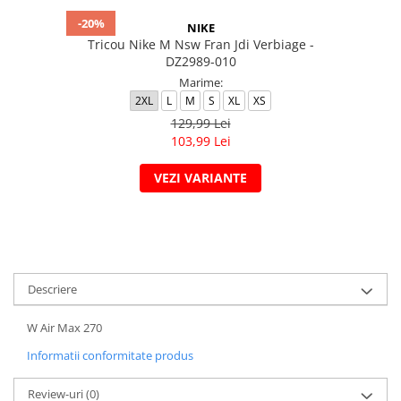
-20%
NIKE
Tricou Nike M Nsw Fran Jdi Verbiage -
DZ2989-010
Marime:
2XL
L
M
S
XL
XS
129,99 Lei
103,99 Lei
VEZI VARIANTE
Descriere
W Air Max 270
Informatii conformitate produs
Review-uri
(0)