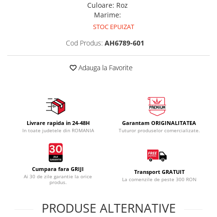
Culoare
:
Roz
Marime
:
STOC EPUIZAT
Cod Produs:
AH6789-601
Adauga la Favorite
Livrare rapida in 24-48H
Garantam ORIGINALITATEA
In toate judetele din ROMANIA
Tuturor produselor comercializate.
Cumpara fara GRIJI
Transport GRATUIT
Ai 30 de zile garantie la orice
La comenzile de peste 300 RON
produs.
PRODUSE ALTERNATIVE