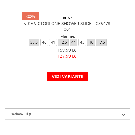
-20%
NIKE
NIKE VICTORI ONE SHOWER SLIDE - CZ5478-
001
Marime:
38.5
40
41
42.5
44
45
46
47.5
159,99 Lei
127,99 Lei
VEZI VARIANTE
Review-uri
(0)