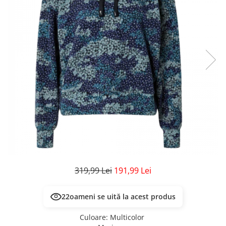
Veste
Pantaloni
Treninguri
Pantaloni scurți
Tricouri
Rochii/Fuste
Veste
Treninguri
Tricouri
Veste
319,99 Lei
191,99 Lei
22
oameni se uită la acest produs
Culoare
:
Multicolor