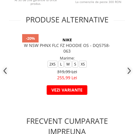
Ai 30 de zile garantie la orice
La comenzile de peste 300 RON
produs.
PRODUSE ALTERNATIVE
-20%
NIKE
W NSW PHNX FLC FZ HOODIE OS - DQ5758-
063
Marime:
2XS
L
M
S
XS
319,99 Lei
255,99 Lei
VEZI VARIANTE
FRECVENT CUMPARATE
IMPREUNA