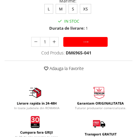
Marime
:
L
M
S
XS
IN STOC
Durata de livrare:
1
ADAUGA IN COS
Cod Produs:
DM6965-041
Adauga la Favorite
Livrare rapida in 24-48H
Garantam ORIGINALITATEA
In toate judetele din ROMANIA
Tuturor produselor comercializate.
Cumpara fara GRIJI
Transport GRATUIT