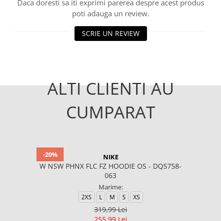
Daca doresti sa iti exprimi parerea despre acest produs
poti adauga un review.
SCRIE UN REVIEW
ALTI CLIENTI AU
CUMPARAT
-20%
NIKE
W NSW PHNX FLC FZ HOODIE OS - DQ5758-
063
Marime:
2XS
L
M
S
XS
319,99 Lei
255,99 Lei