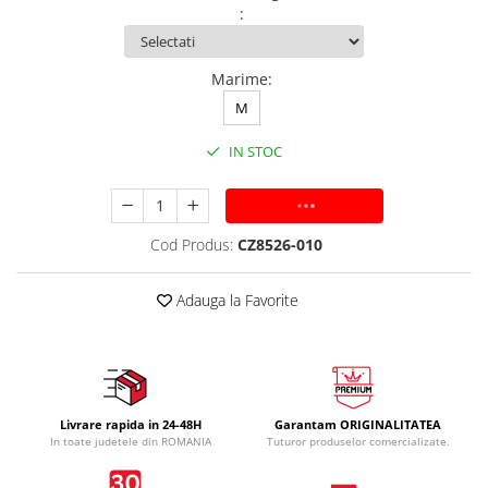
:
Marime
:
M
IN STOC
ADAUGA IN COS
Cod Produs:
CZ8526-010
Adauga la Favorite
Livrare rapida in 24-48H
Garantam ORIGINALITATEA
In toate judetele din ROMANIA
Tuturor produselor comercializate.