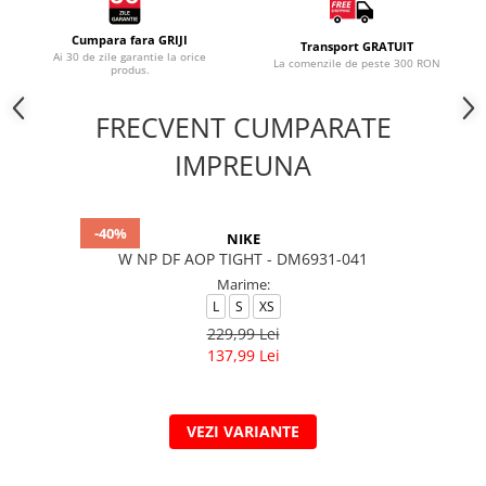
Cumpara fara GRIJI
Transport GRATUIT
Ai 30 de zile garantie la orice
La comenzile de peste 300 RON
produs.
FRECVENT CUMPARATE
IMPREUNA
-40%
NIKE
W NP DF AOP TIGHT - DM6931-041
Marime:
L
S
XS
229,99 Lei
137,99 Lei
VEZI VARIANTE