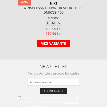
-40%
NIKE
W NSW ESSNTL WVN HR SHORT HBR -
DM6739-100
Marime:
L
M
S
199,99 Lei
119,99 Lei
VEZI VARIANTE
NEWSLETTER
Nu rata ofertele si promotiile noastre
Vreau sa primesc newsletter cu promotiile
magazinului. Afla mai multe in
Politica de
Confidentialitate