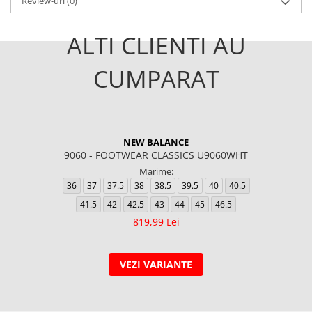
Review-uri
(0)
ALTI CLIENTI AU
CUMPARAT
NEW BALANCE
9060 - FOOTWEAR CLASSICS U9060WHT
Marime:
36
37
37.5
38
38.5
39.5
40
40.5
41.5
42
42.5
43
44
45
46.5
819,99 Lei
VEZI VARIANTE