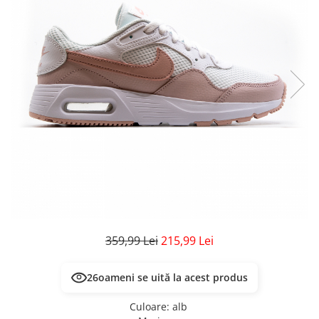
Veste
Pantaloni
Treninguri
Pantaloni scurți
Tricouri
Rochii/Fuste
Veste
Treninguri
Tricouri
Veste
359,99 Lei
215,99 Lei
26
oameni se uită la acest produs
Culoare
:
alb