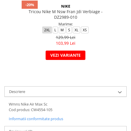
-20%
NIKE
Tricou Nike M Nsw Fran Jdi Verbiage -
DZ2989-010
Marime:
2XL
L
M
S
XL
XS
129,99 Lei
103,99 Lei
VEZI VARIANTE
Descriere
Wmns Nike Air Max Sc
Cod produs: CW4554-105
Informatii conformitate produs