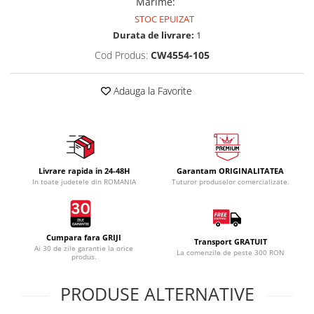
Marime
:
STOC EPUIZAT
Durata de livrare:
1
Cod Produs:
CW4554-105
Adauga la Favorite
Livrare rapida in 24-48H
Garantam ORIGINALITATEA
In toate judetele din ROMANIA
Tuturor produselor comercializate.
Cumpara fara GRIJI
Transport GRATUIT
Ai 30 de zile garantie la orice
La comenzile de peste 300 RON
produs.
PRODUSE ALTERNATIVE