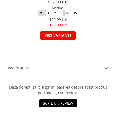
DZ2989-010
Marime:
2XL
L
M
S
XL
XS
129,99 Lei
103,99 Lei
VEZI VARIANTE
Review-uri
(0)
Daca doresti sa iti exprimi parerea despre acest produs
poti adauga un review.
SCRIE UN REVIEW