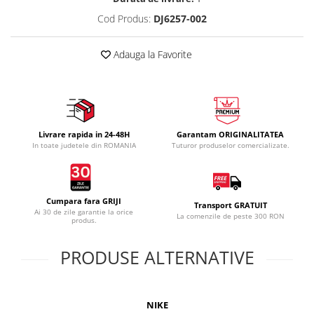
Cod Produs:
DJ6257-002
Adauga la Favorite
Livrare rapida in 24-48H
Garantam ORIGINALITATEA
In toate judetele din ROMANIA
Tuturor produselor comercializate.
Cumpara fara GRIJI
Transport GRATUIT
Ai 30 de zile garantie la orice
La comenzile de peste 300 RON
produs.
PRODUSE ALTERNATIVE
NIKE