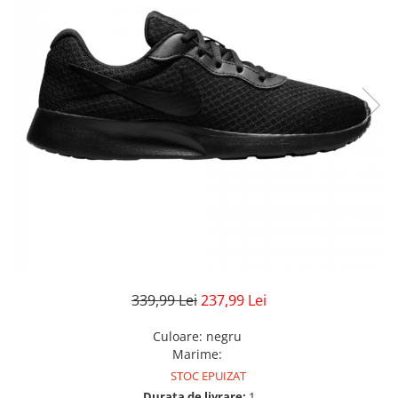
Veste
Pantaloni
Treninguri
Pantaloni scurți
Tricouri
Rochii/Fuste
Veste
Treninguri
Tricouri
Veste
339,99 Lei
237,99 Lei
Culoare
:
negru
Marime
:
STOC EPUIZAT
Durata de livrare:
1