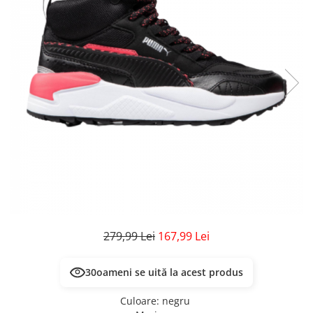
Veste
Pantaloni
Treninguri
Pantaloni scurți
Tricouri
Rochii/Fuste
Veste
Treninguri
Tricouri
Veste
279,99 Lei
167,99 Lei
30
oameni se uită la acest produs
Culoare
:
negru