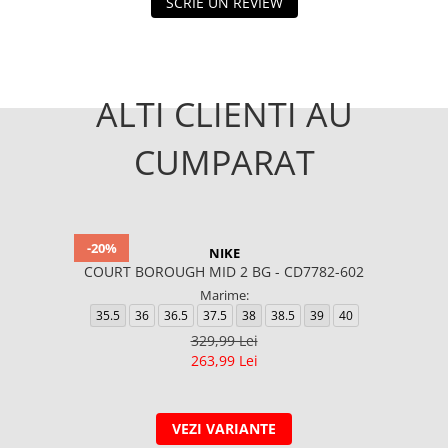
SCRIE UN REVIEW
ALTI CLIENTI AU
CUMPARAT
-20%
NIKE
COURT BOROUGH MID 2 BG - CD7782-602
Marime:
35.5
36
36.5
37.5
38
38.5
39
40
329,99 Lei
263,99 Lei
VEZI VARIANTE