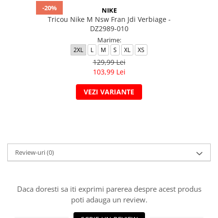
-20%
NIKE
Tricou Nike M Nsw Fran Jdi Verbiage -
DZ2989-010
Marime:
2XL
L
M
S
XL
XS
129,99 Lei
103,99 Lei
VEZI VARIANTE
Review-uri
(0)
Daca doresti sa iti exprimi parerea despre acest produs
poti adauga un review.