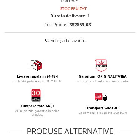
Marime
:
STOC EPUIZAT
Durata de livrare:
1
Cod Produs:
382653-03
Adauga la Favorite
Livrare rapida in 24-48H
Garantam ORIGINALITATEA
In toate judetele din ROMANIA
Tuturor produselor comercializate.
Cumpara fara GRIJI
Transport GRATUIT
Ai 30 de zile garantie la orice
La comenzile de peste 300 RON
produs.
PRODUSE ALTERNATIVE