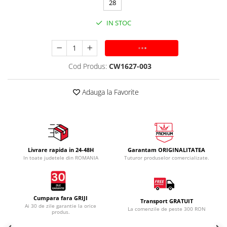
28
IN STOC
ADAUGA IN COS
Cod Produs:
CW1627-003
Adauga la Favorite
Livrare rapida in 24-48H
Garantam ORIGINALITATEA
In toate judetele din ROMANIA
Tuturor produselor comercializate.
Cumpara fara GRIJI
Transport GRATUIT
Ai 30 de zile garantie la orice
La comenzile de peste 300 RON
produs.