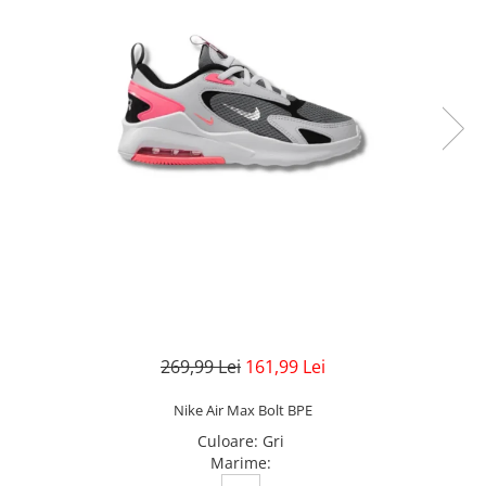
Veste
Pantaloni
Treninguri
Pantaloni scurți
Tricouri
Rochii/Fuste
Veste
Treninguri
Tricouri
Veste
269,99 Lei
161,99 Lei
Nike Air Max Bolt BPE
Culoare
:
Gri
Marime
: