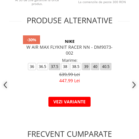
Ai 30 de zile garantie la orice
La comenzile de peste 300 RON
produs.
PRODUSE ALTERNATIVE
-30%
NIKE
W AIR MAX FLYKNIT RACER NN - DM9073-
002
Marime:
36
36.5
37.5
38
38.5
39
40
40.5
639,99 Lei
447,99 Lei
VEZI VARIANTE
FRECVENT CUMPARATE