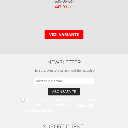
639,99 Lei
447,99 Lei
VEZI VARIANTE
NEWSLETTER
Nu rata ofertele si promotiile noastre
Vreau sa primesc newsletter cu promotiile
magazinului. Afla mai multe in
Politica de
Confidentialitate
SUPORT CLIENTI