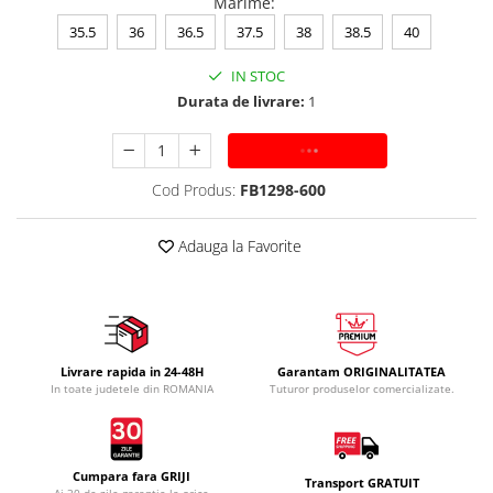
Marime
:
35.5
36
36.5
37.5
38
38.5
40
IN STOC
Durata de livrare:
1
ADAUGA IN COS
Cod Produs:
FB1298-600
Adauga la Favorite
Livrare rapida in 24-48H
Garantam ORIGINALITATEA
In toate judetele din ROMANIA
Tuturor produselor comercializate.
Cumpara fara GRIJI
Transport GRATUIT