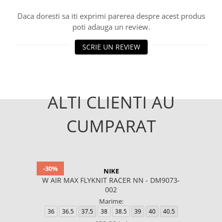
Daca doresti sa iti exprimi parerea despre acest produs
poti adauga un review.
SCRIE UN REVIEW
ALTI CLIENTI AU
CUMPARAT
-30%
NIKE
W AIR MAX FLYKNIT RACER NN - DM9073-
002
Marime:
36
36.5
37.5
38
38.5
39
40
40.5