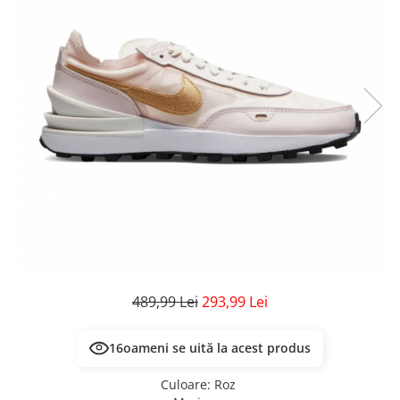
Veste
Pantaloni
Treninguri
Pantaloni scurți
Tricouri
Rochii/Fuste
Veste
Treninguri
Tricouri
Veste
489,99 Lei
293,99 Lei
16
oameni se uită la acest produs
Culoare
:
Roz