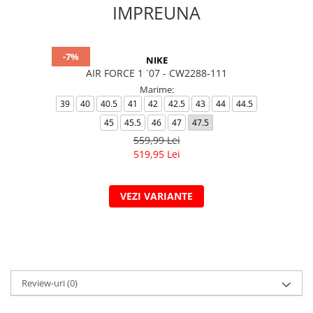
IMPREUNA
-7%
NIKE
AIR FORCE 1 `07 - CW2288-111
Marime:
39
40
40.5
41
42
42.5
43
44
44.5
45
45.5
46
47
47.5
559,99 Lei
519,95 Lei
VEZI VARIANTE
Review-uri
(0)