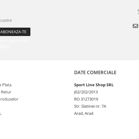
noastre
ile magazinului.
litate
DATE COMERCIALE
 Plata
Sport Line Shop SRL
e Retur
J02/202/2013
Produselor
RO 31273019
Str. Slatinei nr. 7A
L
Arad, Arad