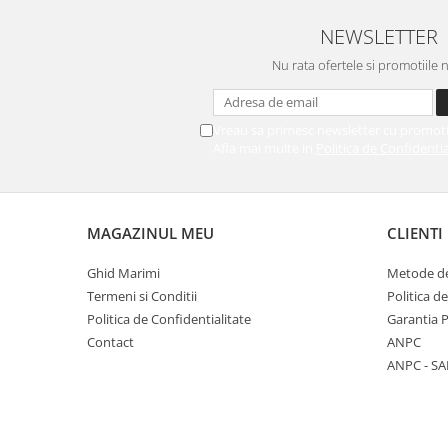
NEWSLETTER
Nu rata ofertele si promotiile 
Vreau sa primesc newsletter cu promoti
Afla mai multe in
Politica de Confidentia
MAGAZINUL MEU
CLIENTI
Ghid Marimi
Metode de
Termeni si Conditii
Politica d
Politica de Confidentialitate
Garantia 
Contact
ANPC
ANPC - SA