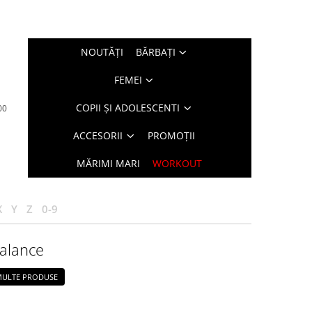
NOUTĂŢI
BĂRBAŢI
FEMEI
COPII ȘI ADOLESCENTI
00
ACCESORII
PROMOȚII
MĂRIMI MARI
WORKOUT
X
Y
Z
0-9
alance
 MULTE PRODUSE