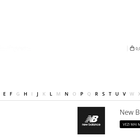
0,
E
F
G
H
I
J
K
L
M
N
O
P
Q
R
S
T
U
V
W
New B
VEZI MAI