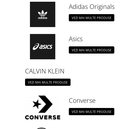
Veste
Pantaloni
Treninguri
Adidas Originals
Pantaloni scurți
Tricouri
Rochii/Fuste
Veste
VEZI MAI MULTE PRODUSE
Treninguri
Tricouri
Asics
Veste
VEZI MAI MULTE PRODUSE
CALVIN KLEIN
VEZI MAI MULTE PRODUSE
Converse
VEZI MAI MULTE PRODUSE