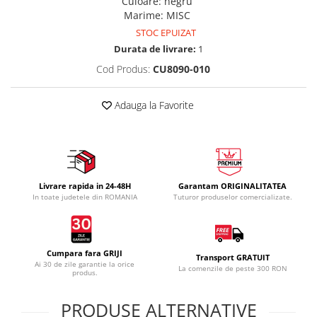
Culoare
:
negru
Marime
:
MISC
STOC EPUIZAT
Durata de livrare:
1
Cod Produs:
CU8090-010
Adauga la Favorite
Livrare rapida in 24-48H
Garantam ORIGINALITATEA
In toate judetele din ROMANIA
Tuturor produselor comercializate.
Cumpara fara GRIJI
Transport GRATUIT
Ai 30 de zile garantie la orice
La comenzile de peste 300 RON
produs.
PRODUSE ALTERNATIVE