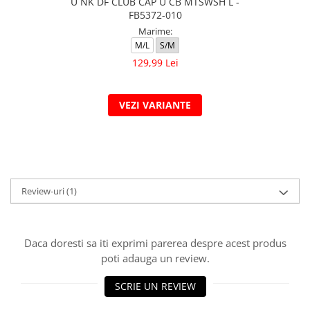
U NK DF CLUB CAP U CB MTSWSH L -
FB5372-010
Marime:
M/L
S/M
129,99 Lei
VEZI VARIANTE
Review-uri
(1)
Daca doresti sa iti exprimi parerea despre acest produs
poti adauga un review.
SCRIE UN REVIEW