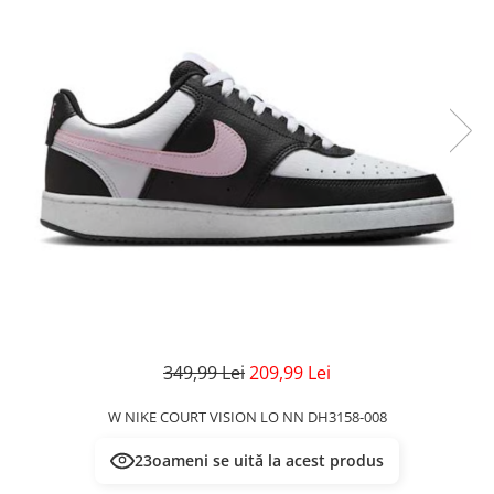
Veste
Pantaloni
Treninguri
Pantaloni scurți
Tricouri
Rochii/Fuste
Veste
Treninguri
Tricouri
Veste
349,99 Lei
209,99 Lei
W NIKE COURT VISION LO NN DH3158-008
23
oameni se uită la acest produs