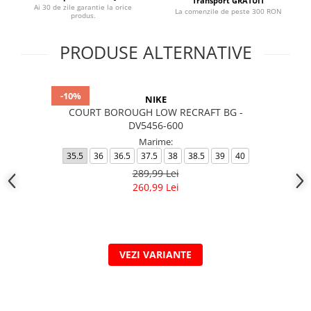
Transport GRATUIT
Ai 30 de zile garantie la orice
La comenzile de peste 300 RON
produs.
PRODUSE ALTERNATIVE
-10%
NIKE
COURT BOROUGH LOW RECRAFT BG -
DV5456-600
Marime:
35.5
36
36.5
37.5
38
38.5
39
40
289,99 Lei
260,99 Lei
VEZI VARIANTE