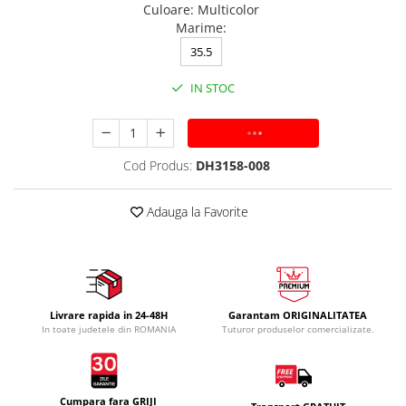
Culoare
:
Multicolor
Marime
:
35.5
IN STOC
ADAUGA IN COS
Cod Produs:
DH3158-008
Adauga la Favorite
Livrare rapida in 24-48H
Garantam ORIGINALITATEA
In toate judetele din ROMANIA
Tuturor produselor comercializate.
Cumpara fara GRIJI