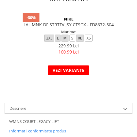
-30%
NIKE
LAL MNK DF STRTFV JSY CTSGX - FD8672-504
Marime:
2XL
L
M
S
XL
XS
229,99 Lei
160,99 Lei
VEZI VARIANTE
Descriere
WMNS COURT LEGACY LIFT
Informatii conformitate produs