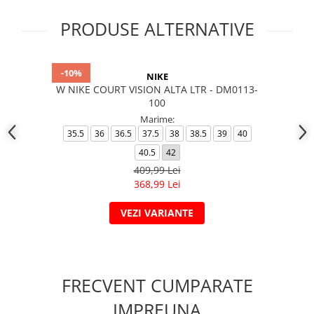
PRODUSE ALTERNATIVE
-10%
NIKE
W NIKE COURT VISION ALTA LTR - DM0113-
100
Marime:
35.5
36
36.5
37.5
38
38.5
39
40
40.5
42
409,99 Lei
368,99 Lei
VEZI VARIANTE
FRECVENT CUMPARATE
IMPREUNA