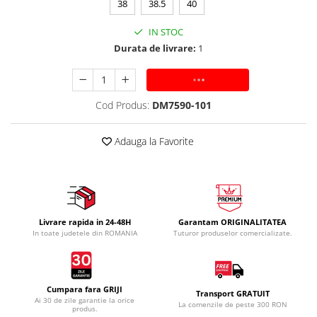
38
38.5
40
IN STOC
Durata de livrare:
1
ADAUGA IN COS
Cod Produs:
DM7590-101
Adauga la Favorite
Livrare rapida in 24-48H
Garantam ORIGINALITATEA
In toate judetele din ROMANIA
Tuturor produselor comercializate.
Cumpara fara GRIJI
Transport GRATUIT
Ai 30 de zile garantie la orice
La comenzile de peste 300 RON
produs.