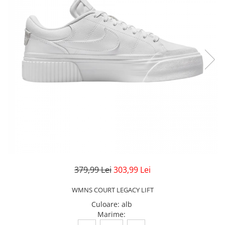
Veste
Pantaloni
Treninguri
Pantaloni scurți
Tricouri
Rochii/Fuste
Veste
Treninguri
Tricouri
Veste
379,99 Lei
303,99 Lei
WMNS COURT LEGACY LIFT
Culoare
:
alb
Marime
: