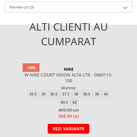
Review-uri
(0)
ALTI CLIENTI AU
CUMPARAT
-10%
NIKE
W NIKE COURT VISION ALTA LTR - DM0113-
100
Marime:
35.5
36
36.5
37.5
38
38.5
39
40
40.5
42
409,99 Lei
368,99 Lei
VEZI VARIANTE