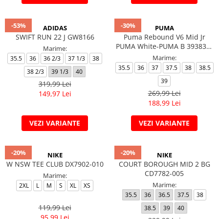
-53%
-30%
ADIDAS
PUMA
SWIFT RUN 22 J GW8166
Puma Rebound V6 Mid Jr
PUMA White-PUMA B 393831-
Marime:
01
Marime:
35.5
36
36 2/3
37 1/3
38
35.5
36
37
37.5
38
38.5
38 2/3
39 1/3
40
39
319,99 Lei
269,99 Lei
149,97 Lei
188,99 Lei
VEZI VARIANTE
VEZI VARIANTE
-20%
-20%
NIKE
NIKE
W NSW TEE CLUB DX7902-010
COURT BOROUGH MID 2 BG
CD7782-005
Marime:
Marime:
2XL
L
M
S
XL
XS
35.5
36
36.5
37.5
38
119,99 Lei
38.5
39
40
95,99 Lei