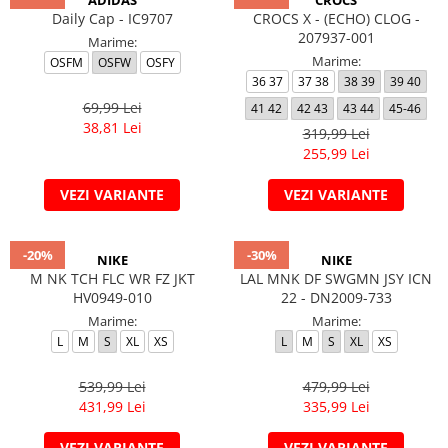
ADIDAS
CROCS
Daily Cap - IC9707
CROCS X - (ECHO) CLOG -
207937-001
Marime:
Marime:
OSFM
OSFW
OSFY
36 37
37 38
38 39
39 40
69,99 Lei
41 42
42 43
43 44
45-46
38,81 Lei
319,99 Lei
255,99 Lei
VEZI VARIANTE
VEZI VARIANTE
-20%
-30%
NIKE
NIKE
M NK TCH FLC WR FZ JKT
LAL MNK DF SWGMN JSY ICN
HV0949-010
22 - DN2009-733
Marime:
Marime:
L
M
S
XL
XS
L
M
S
XL
XS
539,99 Lei
479,99 Lei
431,99 Lei
335,99 Lei
VEZI VARIANTE
VEZI VARIANTE