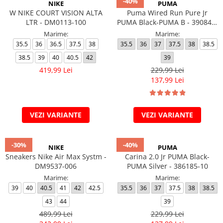
-40%
NIKE
PUMA
W NIKE COURT VISION ALTA
Puma Wired Run Pure Jr
LTR - DM0113-100
PUMA Black-PUMA B - 390847-
01
Marime:
Marime:
35.5
36
36.5
37.5
38
35.5
36
37
37.5
38
38.5
38.5
39
40
40.5
42
39
419,99 Lei
229,99 Lei
137,99 Lei
VEZI VARIANTE
VEZI VARIANTE
-30%
-40%
NIKE
PUMA
Sneakers Nike Air Max Systm -
Carina 2.0 Jr PUMA Black-
DM9537-006
PUMA Silver - 386185-10
Marime:
Marime:
39
40
40.5
41
42
42.5
35.5
36
37
37.5
38
38.5
43
44
39
489,99 Lei
229,99 Lei