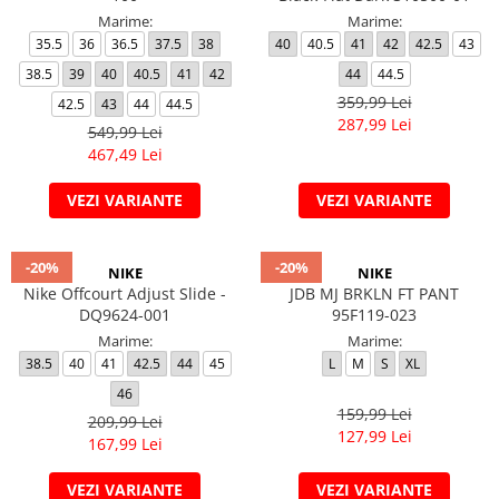
Marime:
Marime:
35.5
36
36.5
37.5
38
40
40.5
41
42
42.5
43
38.5
39
40
40.5
41
42
44
44.5
359,99 Lei
42.5
43
44
44.5
287,99 Lei
549,99 Lei
467,49 Lei
VEZI VARIANTE
VEZI VARIANTE
-20%
-20%
NIKE
NIKE
Nike Offcourt Adjust Slide -
JDB MJ BRKLN FT PANT
DQ9624-001
95F119-023
Marime:
Marime:
38.5
40
41
42.5
44
45
L
M
S
XL
46
159,99 Lei
209,99 Lei
127,99 Lei
167,99 Lei
VEZI VARIANTE
VEZI VARIANTE