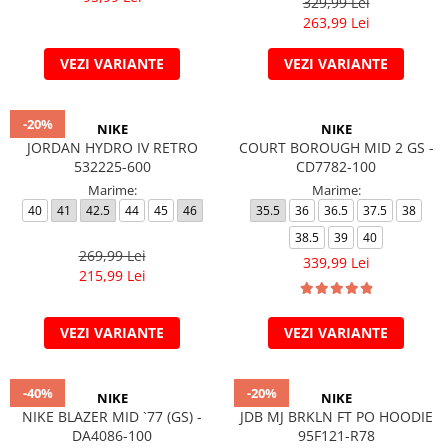
329,99 Lei
263,99 Lei
VEZI VARIANTE
VEZI VARIANTE
-20%
NIKE
NIKE
JORDAN HYDRO IV RETRO
COURT BOROUGH MID 2 GS -
532225-600
CD7782-100
Marime:
Marime:
40
41
42.5
44
45
46
35.5
36
36.5
37.5
38
38.5
39
40
269,99 Lei
339,99 Lei
215,99 Lei
VEZI VARIANTE
VEZI VARIANTE
-40%
-20%
NIKE
NIKE
NIKE BLAZER MID `77 (GS) -
JDB MJ BRKLN FT PO HOODIE
DA4086-100
95F121-R78