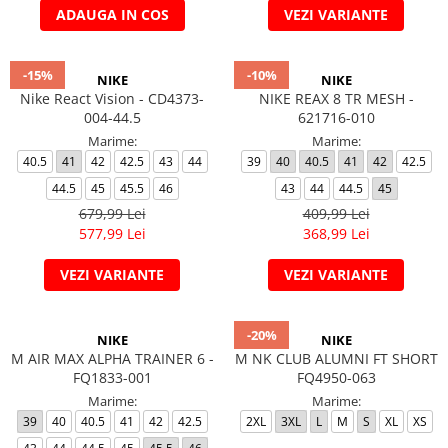
ADAUGA IN COS
VEZI VARIANTE
-15%
-10%
NIKE
NIKE
Nike React Vision - CD4373-
NIKE REAX 8 TR MESH -
004-44.5
621716-010
Marime:
Marime:
40.5
41
42
42.5
43
44
39
40
40.5
41
42
42.5
44.5
45
45.5
46
43
44
44.5
45
679,99 Lei
409,99 Lei
577,99 Lei
368,99 Lei
VEZI VARIANTE
VEZI VARIANTE
-20%
NIKE
NIKE
M AIR MAX ALPHA TRAINER 6 -
M NK CLUB ALUMNI FT SHORT
FQ1833-001
FQ4950-063
Marime:
Marime:
39
40
40.5
41
42
42.5
2XL
3XL
L
M
S
XL
XS