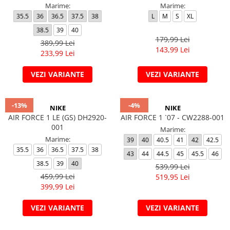
Marime:
Marime:
35.5
36
36.5
37.5
38
L
M
S
XL
38.5
39
40
179,99 Lei
389,99 Lei
143,99 Lei
233,99 Lei
VEZI VARIANTE
VEZI VARIANTE
-13%
-4%
NIKE
NIKE
AIR FORCE 1 LE (GS) DH2920-
AIR FORCE 1 `07 - CW2288-001
001
Marime:
Marime:
39
40
40.5
41
42
42.5
35.5
36
36.5
37.5
38
43
44
44.5
45
45.5
46
38.5
39
40
539,99 Lei
459,99 Lei
519,95 Lei
399,99 Lei
VEZI VARIANTE
VEZI VARIANTE