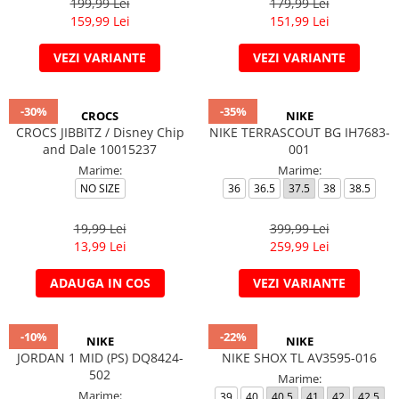
199,99 Lei
179,99 Lei
159,99 Lei
151,99 Lei
VEZI VARIANTE
VEZI VARIANTE
-30%
-35%
CROCS
NIKE
CROCS JIBBITZ / Disney Chip
NIKE TERRASCOUT BG IH7683-
and Dale 10015237
001
Marime:
Marime:
NO SIZE
36
36.5
37.5
38
38.5
19,99 Lei
399,99 Lei
13,99 Lei
259,99 Lei
ADAUGA IN COS
VEZI VARIANTE
-10%
-22%
NIKE
NIKE
JORDAN 1 MID (PS) DQ8424-
NIKE SHOX TL AV3595-016
502
Marime:
Marime:
39
40
40.5
41
42
42.5