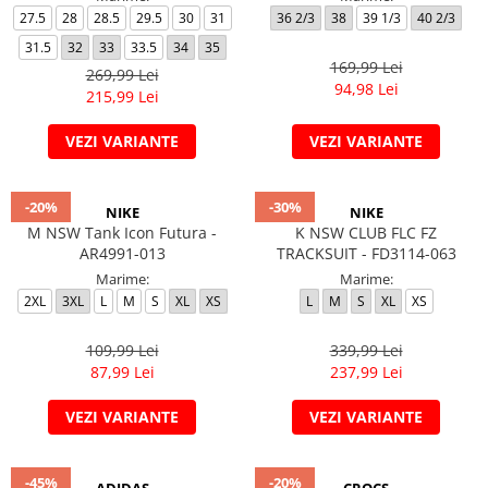
27.5
28
28.5
29.5
30
31
36 2/3
38
39 1/3
40 2/3
31.5
32
33
33.5
34
35
169,99 Lei
269,99 Lei
94,98 Lei
215,99 Lei
VEZI VARIANTE
VEZI VARIANTE
-20%
-30%
NIKE
NIKE
M NSW Tank Icon Futura -
K NSW CLUB FLC FZ
AR4991-013
TRACKSUIT - FD3114-063
Marime:
Marime:
2XL
3XL
L
M
S
XL
XS
L
M
S
XL
XS
109,99 Lei
339,99 Lei
87,99 Lei
237,99 Lei
VEZI VARIANTE
VEZI VARIANTE
-45%
-20%