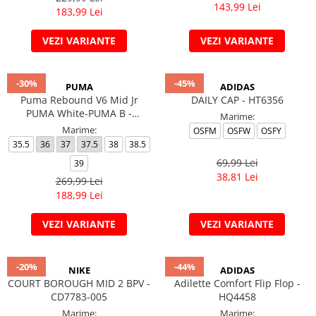
143,99 Lei
183,99 Lei
VEZI VARIANTE
VEZI VARIANTE
-30%
-45%
PUMA
ADIDAS
Puma Rebound V6 Mid Jr
DAILY CAP - HT6356
PUMA White-PUMA B -
Marime:
393831-03
Marime:
OSFM
OSFW
OSFY
35.5
36
37
37.5
38
38.5
69,99 Lei
39
38,81 Lei
269,99 Lei
188,99 Lei
VEZI VARIANTE
VEZI VARIANTE
-20%
-44%
NIKE
ADIDAS
COURT BOROUGH MID 2 BPV -
Adilette Comfort Flip Flop -
CD7783-005
HQ4458
Marime:
Marime: