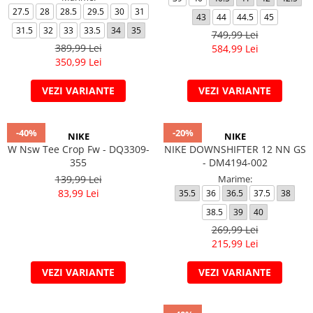
27.5
28
28.5
29.5
30
31
43
44
44.5
45
31.5
32
33
33.5
34
35
749,99 Lei
389,99 Lei
584,99 Lei
350,99 Lei
VEZI VARIANTE
VEZI VARIANTE
-40%
-20%
NIKE
NIKE
W Nsw Tee Crop Fw - DQ3309-
NIKE DOWNSHIFTER 12 NN GS
355
- DM4194-002
139,99 Lei
Marime:
83,99 Lei
35.5
36
36.5
37.5
38
38.5
39
40
269,99 Lei
215,99 Lei
VEZI VARIANTE
VEZI VARIANTE