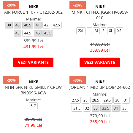
-20%
-20%
NIKE
NIKE
AIR FORCE 1 `07 - CT2302-002
M NK TCH FLC JGGR HV0959-
010
Marime:
Marime:
39
40
40.5
41
42
42.5
2XL
L
M
S
XL
XS
43
44.5
45
45.5
539,99 Lei
449,99 Lei
431,99 Lei
359,99 Lei
VEZI VARIANTE
VEZI VARIANTE
-20%
-30%
NIKE
NIKE
NHN 6PK NIKE SMILEY CREW
JORDAN 1 MID BP DQ8424-602
BN0996-A0W
Marime:
Marime:
27.5
28
28.5
29.5
30
31
5-7
31.5
32
33
33.5
34
35
379,99 Lei
89,99 Lei
265,99 Lei
71,99 Lei