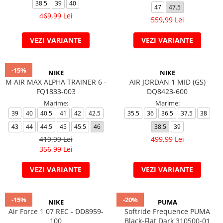
Veste
Pantaloni
Treninguri
38.5
39
40
47
47.5
469,99 Lei
Pantaloni scurți
Tricouri
559,99 Lei
Rochii/Fuste
Veste
VEZI VARIANTE
VEZI VARIANTE
Treninguri
Tricouri
Veste
-15%
NIKE
NIKE
M AIR MAX ALPHA TRAINER 6 -
AIR JORDAN 1 MID (GS)
FQ1833-003
DQ8423-600
Marime:
Marime:
39
40
40.5
41
42
42.5
35.5
36
36.5
37.5
38
43
44
44.5
45
45.5
46
38.5
39
419,99 Lei
499,99 Lei
356,99 Lei
VEZI VARIANTE
VEZI VARIANTE
-15%
-20%
NIKE
PUMA
Air Force 1 07 REC - DD8959-
Softride Frequence PUMA
100
Black-Flat Dark 310500-01