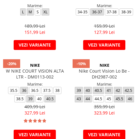
Marime:
Marime:
L
M
S
XL
34-35
36-37
37-38
38-39
189,99 Lei
159,99 Lei
151,99 Lei
127,99 Lei
VEZI VARIANTE
VEZI VARIANTE
-20%
-10%
NIKE
NIKE
W NIKE COURT VISION ALTA
Nike Court Vision Lo Be -
LTR - DM0113-002
DH2987-002
Marime:
Marime:
35.5
36
36.5
37.5
38
39
40
40.5
41
42
42.5
38.5
39
40
40.5
43
44
44.5
45
45.5
46
409,99 Lei
359,99 Lei
327,99 Lei
323,99 Lei
VEZI VARIANTE
VEZI VARIANTE