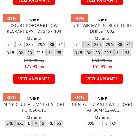
-20%
-40%
NIKE
NIKE
COURT BOROUGH LOW
NIKE AIR MAX INTRLK LITE BP
RECRAFT BPV - DV5457-104
DH9394-002
Marime:
Marime:
27.5
28
28.5
29.5
30
31
27.5
28
28.5
29.5
30
31
31.5
32
33
33.5
34
35
31.5
32
33
33.5
34
35
219,99 Lei
269,99 Lei
175,99 Lei
161,99 Lei
VEZI VARIANTE
VEZI VARIANTE
-20%
-16%
NIKE
NIKE
M NK CLUB ALUMNI FT SHORT
NKN FULL ZIP SET WITH LOGO
FQ4950-010
TAP 36M452-ACG
Marime:
Marime:
2XL
3XL
L
M
S
XL
XS
005
4
6
6X