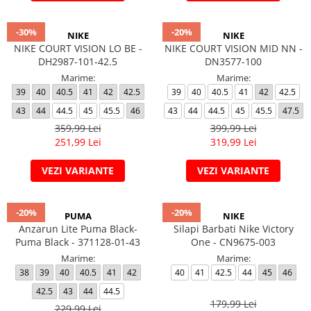
-30%
-20%
NIKE
NIKE
NIKE COURT VISION LO BE -
NIKE COURT VISION MID NN -
DH2987-101-42.5
DN3577-100
Marime:
Marime:
39
40
40.5
41
42
42.5
39
40
40.5
41
42
42.5
43
44
44.5
45
45.5
46
43
44
44.5
45
45.5
47.5
359,99 Lei
399,99 Lei
251,99 Lei
319,99 Lei
VEZI VARIANTE
VEZI VARIANTE
-20%
-20%
PUMA
NIKE
Anzarun Lite Puma Black-
Silapi Barbati Nike Victory
Puma Black - 371128-01-43
One - CN9675-003
Marime:
Marime:
38
39
40
40.5
41
42
40
41
42.5
44
45
46
42.5
43
44
44.5
179,99 Lei
229,99 Lei