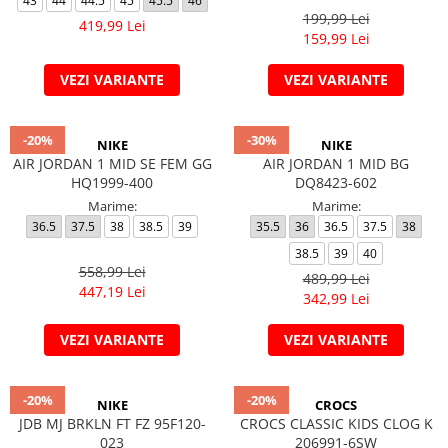
43
44
44.5
45
45.5
46
199,99 Lei
419,99 Lei
159,99 Lei
VEZI VARIANTE
VEZI VARIANTE
-20%
-30%
NIKE
NIKE
AIR JORDAN 1 MID SE FEM GG
AIR JORDAN 1 MID BG
HQ1999-400
DQ8423-602
Marime:
Marime:
36.5
37.5
38
38.5
39
35.5
36
36.5
37.5
38
38.5
39
40
558,99 Lei
489,99 Lei
447,19 Lei
342,99 Lei
VEZI VARIANTE
VEZI VARIANTE
-20%
-20%
NIKE
CROCS
JDB MJ BRKLN FT FZ 95F120-
CROCS CLASSIC KIDS CLOG K
023
206991-6SW