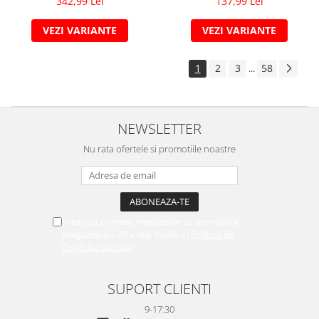
342,99 Lei
137,99 Lei
VEZI VARIANTE
VEZI VARIANTE
1
2
3
58
...
NEWSLETTER
Nu rata ofertele si promotiile noastre
Vreau sa primesc newsletter cu promotiile
magazinului. Afla mai multe in
Politica de
Confidentialitate
SUPORT CLIENTI
9-17:30